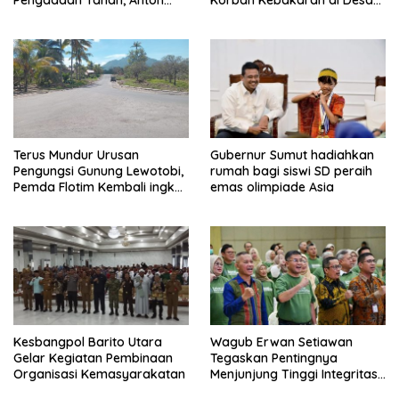
Pengadaan Tanah, Anton
Korban Kebakaran di Desa
Bulet Rebon Desak Kejati
Nagar Agung Buay Runjung
NTT Periksa Bupati Flotim
Terus Mundur Urusan
Gubernur Sumut hadiahkan
Pengungsi Gunung Lewotobi,
rumah bagi siswi SD peraih
Pemda Flotim Kembali ingkar
emas olimpiade Asia
dan Abaikan Pembayaran
Tanah Akses Jalan ke
Huntap Kuhe.
Kesbangpol Barito Utara
Wagub Erwan Setiawan
Gelar Kegiatan Pembinaan
Tegaskan Pentingnya
Organisasi Kemasyarakatan
Menjunjung Tinggi Integritas
bagi Pejabat di Lingkungan