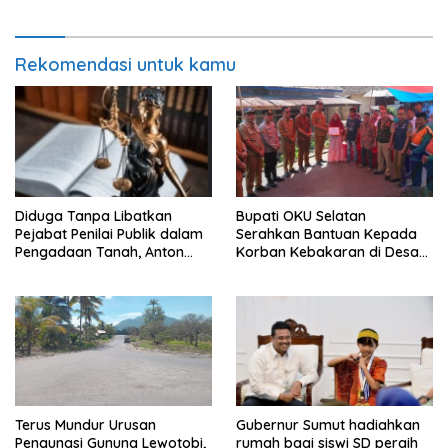
Pemdaprov Jabar
Rekomendasi untuk kamu
Diduga Tanpa Libatkan
Bupati OKU Selatan
Pejabat Penilai Publik dalam
Serahkan Bantuan Kepada
Pengadaan Tanah, Anton
Korban Kebakaran di Desa
Bulet Rebon Desak Kejati
Nagar Agung Buay Runjung
NTT Periksa Bupati Flotim
Terus Mundur Urusan
Gubernur Sumut hadiahkan
Pengungsi Gunung Lewotobi,
rumah bagi siswi SD peraih