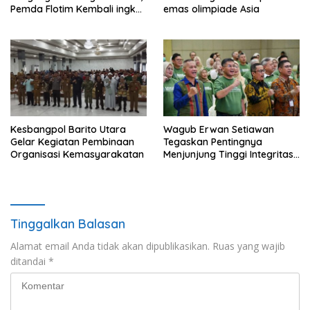
Pemda Flotim Kembali ingkar
emas olimpiade Asia
dan Abaikan Pembayaran
Tanah Akses Jalan ke
Huntap Kuhe.
Kesbangpol Barito Utara
Wagub Erwan Setiawan
Gelar Kegiatan Pembinaan
Tegaskan Pentingnya
Organisasi Kemasyarakatan
Menjunjung Tinggi Integritas
bagi Pejabat di Lingkungan
Pemdaprov Jabar
Tinggalkan Balasan
Alamat email Anda tidak akan dipublikasikan.
Ruas yang wajib
ditandai
*