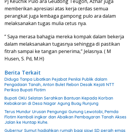
Pj Keuchik Pulo ara Geudong Teugoh, Azhar juga
memberikan apresiasi atas kerja cerdas semua
perangkat juga lembaga gampong pulo ara dalam
melaksanakan tugas mulia cetus nya.
” Saya merasa bahagia mereka kompak dalam bekerja
dalam melaksanakan tugasnya sehingga di pastikan
fitrah sampai ke tangan penerima,” Jelasnya. ( M
Husen, S. Pd, M.H)
Berita Terkait
Diduga Tanpa Libatkan Pejabat Penilai Publik dalam
Pengadaan Tanah, Anton Bulet Rebon Desak Kejati NTT
Periksa Bupati Flotim
Bupati OKU Selatan Serahkan Bantuan Kepada Korban
Kebakaran di Desa Nagar Agung Buay Runjung
Terus Mundur Urusan Pengungsi Gunung Lewotobi, Pemda
Flotim Kembali ingkar dan Abaikan Pembayaran Tanah Akses
Jalan ke Huntap Kuhe.
Gubernur Sumut hadiahkan rumah bagi siswi SD peraih emas