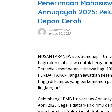
Penerimaan Mahasiswa
Annuqayah 2025: Pel
Depan Cerah
Nusantara News
Januari 30, 2025
NUSANTARANEWS.co, Sumenep – Unive
bagi calon mahasiswa untuk bergabun
Tersedia kesempatan istimewa bagi 10
PENDAFTARAN. Jangan lewatkan kesem
tinggi di kampus yang berkomitmen pad
lingkungan!
Gelombang I PMB Universitas Annuqaya
April 2025. Segera daftarkan dirimu d
yang berada di Guluk-Guluk, Kabupate