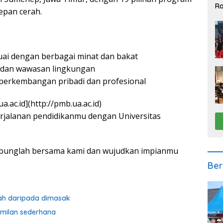
Ra
epan cerah.
2
uai dengan berbagai minat dan bakat
 dan wawasan lingkungan
erkembangan pribadi dan profesional
.ac.id](http://pmb.ua.ac.id)
erjalanan pendidikanmu dengan Universitas
gabunglah bersama kami dan wujudkan impianmu
Ber
ah daripada dimasak
amilan sederhana