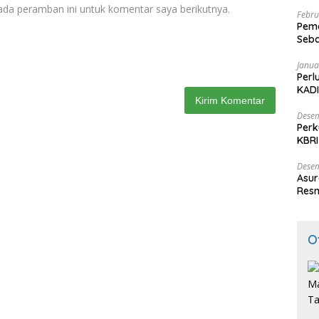
ada peramban ini untuk komentar saya berikutnya.
Febru
Peme
Seba
Nasi
Janua
Perl
KADI
Desem
Perk
KBRI
Indo
Desem
Asur
Resm
O