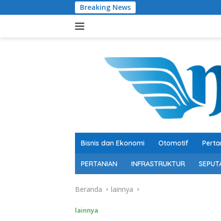
Langsung
Breaking News
Pertumbuhan 5,29 Per
ke
konten
Bisnis dan Ekonomi
Otomotif
Perta
PERTANIAN
INFRASTRUKTUR
SEPUT
Beranda
lainnya
lainnya