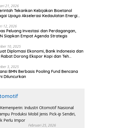
ari 21, 2026
rintah Tekankan Kebijakan Bioetanol
gai Upaya Akselerasi Kedaulatan Energi
onal
ri 12, 2026
uas Peluang Investasi dan Perdagangan,
N Siapkan Empat Agenda Strategis
ber 10, 2025
uat Diplomasi Ekonomi, Bank Indonesia dan
 Rabat Dorong Ekspor Kopi dan Teh
nesia di Maroko
ber 3, 2025
ansi BMN Berbasis Pooling Fund Bencana
i Diluncurkan
tomotif
Februari 25, 2026