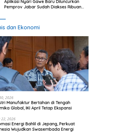
Aplikasi Nyari Gawe Baru Diluncurkan
Pemprov Jabar Sudah Diakses Ribuan
Pencari Kerja
nis dan Ekonomi
 30, 2026
stri Manufaktur Bertahan di Tengah
mika Global, IKI April Tetap Ekspansi
 22, 2026
omasi Energi Bahlil di Jepang, Perkuat
onesia Wujudkan Swasembada Energi