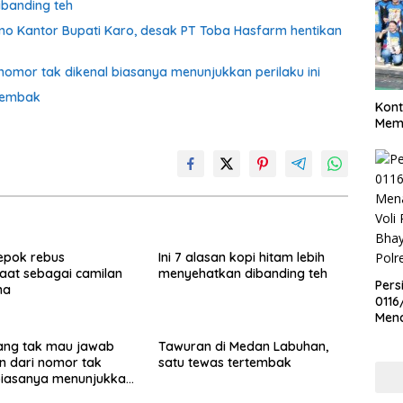
ibanding teh
o Kantor Bupati Karo, desak PT Toba Hasfarm hentikan
omor tak dikenal biasanya menunjukkan perilaku ini
rtembak
Kont
Meme
epok rebus
Ini 7 alasan kopi hitam lebih
aat sebagai camilan
menyehatkan dibanding teh
Pers
na
0116
Men
Voli
ang tak mau jawab
Tawuran di Medan Labuhan,
Bha
n dari nomor tak
satu tewas tertembak
Polr
biasanya menunjukkan
ni