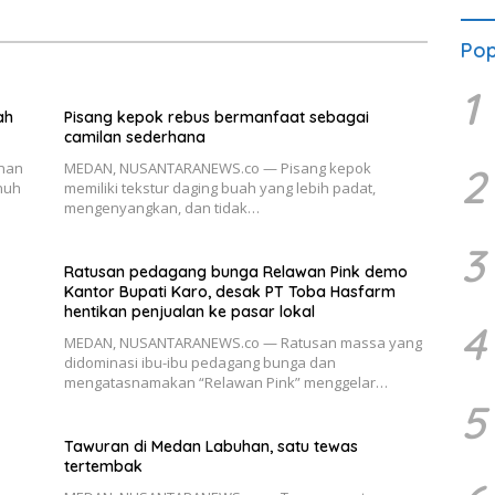
Pop
1
ah
Pisang kepok rebus bermanfaat sebagai
camilan sederhana
nan
MEDAN, NUSANTARANEWS.co — Pisang kepok
2
nuh
memiliki tekstur daging buah yang lebih padat,
mengenyangkan, dan tidak…
3
Ratusan pedagang bunga Relawan Pink demo
Kantor Bupati Karo, desak PT Toba Hasfarm
hentikan penjualan ke pasar lokal
4
MEDAN, NUSANTARANEWS.co — Ratusan massa yang
didominasi ibu-ibu pedagang bunga dan
mengatasnamakan “Relawan Pink” menggelar…
5
Tawuran di Medan Labuhan, satu tewas
tertembak