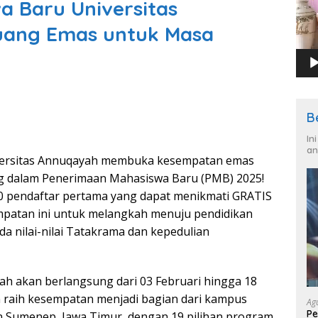
 Baru Universitas
uang Emas untuk Masa
B
In
an
rsitas Annuqayah membuka kesempatan emas
g dalam Penerimaan Mahasiswa Baru (PMB) 2025!
0 pendaftar pertama yang dapat menikmati GRATIS
patan ini untuk melangkah menuju pendidikan
a nilai-nilai Tatakrama dan kepedulian
h akan berlangsung dari 03 Februari hingga 18
an raih kesempatan menjadi bagian dari kampus
Ag
Pe
n Sumenep, Jawa Timur, dengan 19 pilihan program