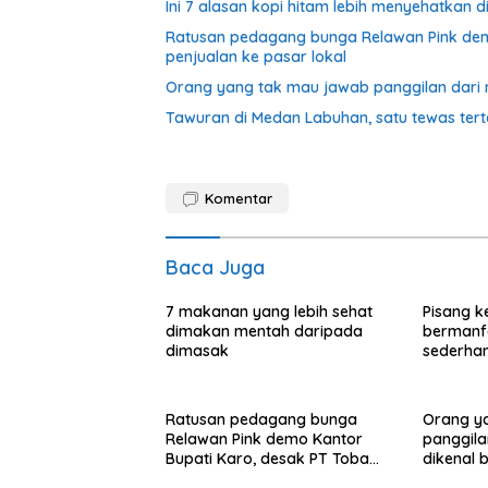
Ini 7 alasan kopi hitam lebih menyehatkan d
Ratusan pedagang bunga Relawan Pink dem
penjualan ke pasar lokal
Orang yang tak mau jawab panggilan dari n
Tawuran di Medan Labuhan, satu tewas te
Komentar
Baca Juga
7 makanan yang lebih sehat
Pisang k
dimakan mentah daripada
bermanf
dimasak
sederha
Ratusan pedagang bunga
Orang y
Relawan Pink demo Kantor
panggila
Bupati Karo, desak PT Toba
dikenal 
Hasfarm hentikan penjualan ke
perilaku i