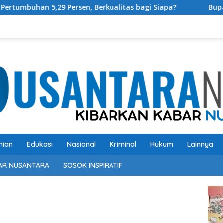
sen, Berkualitas bagi Siapa?
Bupati OKU Selatan Resm
nian
Edukasi
Nasional
Kriminal
Hukum
Lainnya
AR NUSANTARA
SOSOK INSPIRATIF
Pem
Vide