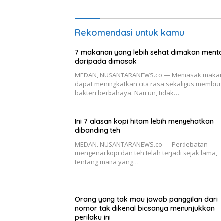
pasar lokal
Rekomendasi untuk kamu
7 makanan yang lebih sehat dimakan ment
daripada dimasak
MEDAN, NUSANTARANEWS.co — Memasak maka
dapat meningkatkan cita rasa sekaligus membu
bakteri berbahaya. Namun, tidak…
Ini 7 alasan kopi hitam lebih menyehatkan
dibanding teh
MEDAN, NUSANTARANEWS.co — Perdebatan
mengenai kopi dan teh telah terjadi sejak lama,
tentang mana yang…
Orang yang tak mau jawab panggilan dari
nomor tak dikenal biasanya menunjukkan
perilaku ini