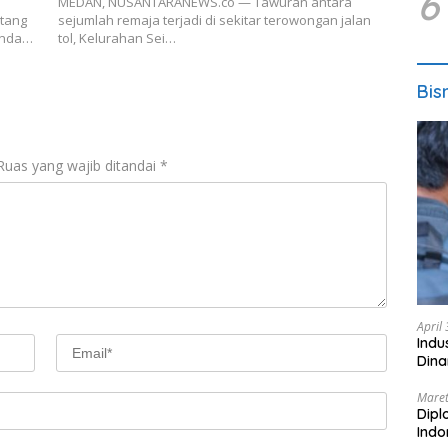
6
MEDAN, NUSANTARANEWS.co — Tawuran antara
tang
sejumlah remaja terjadi di sekitar terowongan jalan
 Anda…
tol, Kelurahan Sei…
Bis
Ruas yang wajib ditandai
*
April
Indu
Dina
Maret
Dipl
Ind