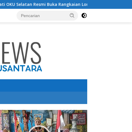
i Buka Rangkaian Lomba Peringatan HUT RI ke-81 Tahun 2026
utar
o