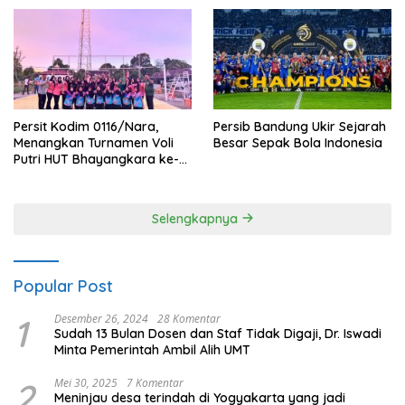
Persit Kodim 0116/Nara,
Persib Bandung Ukir Sejarah
Menangkan Turnamen Voli
Besar Sepak Bola Indonesia
Putri HUT Bhayangkara ke-
80 Polres Nagan Raya
Selengkapnya
Popular Post
1
Desember 26, 2024
28 Komentar
Sudah 13 Bulan Dosen dan Staf Tidak Digaji, Dr. Iswadi
Minta Pemerintah Ambil Alih UMT
2
Mei 30, 2025
7 Komentar
Meninjau desa terindah di Yogyakarta yang jadi