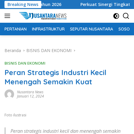
Langsung
Tahun 2026
Breaking News
Perkuat Sinergi Tingkatkan Pendapatan Da
ke
konten
PERTANIAN
INFRASTRUKTUR
SEPUTAR NUSANTARA
SOSOK 
Beranda
BISNIS DAN EKONOMI
BISNIS DAN EKONOMI
Peran Strategis Industri Kecil
Menengah Semakin Kuat
Nusantara News
Januari 12, 2024
Foto ilustrasi
Peran strategis industri kecil dan menengah semakin