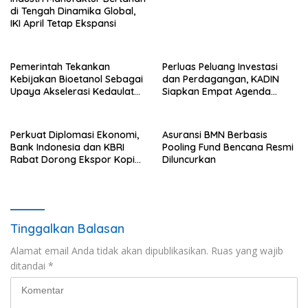
di Tengah Dinamika Global,
IKI April Tetap Ekspansi
Pemerintah Tekankan
Perluas Peluang Investasi
Kebijakan Bioetanol Sebagai
dan Perdagangan, KADIN
Upaya Akselerasi Kedaulatan
Siapkan Empat Agenda
Energi Nasional
Strategis
Perkuat Diplomasi Ekonomi,
Asuransi BMN Berbasis
Bank Indonesia dan KBRI
Pooling Fund Bencana Resmi
Rabat Dorong Ekspor Kopi
Diluncurkan
dan Teh Indonesia di Maroko
Tinggalkan Balasan
Alamat email Anda tidak akan dipublikasikan.
Ruas yang wajib
ditandai
*