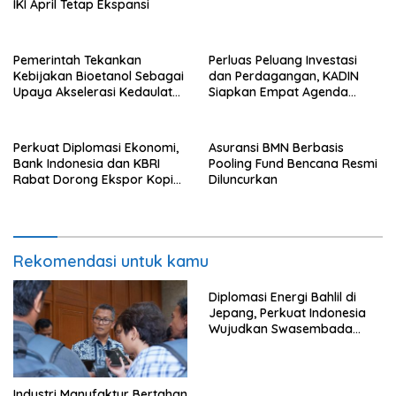
IKI April Tetap Ekspansi
Pemerintah Tekankan
Perluas Peluang Investasi
Kebijakan Bioetanol Sebagai
dan Perdagangan, KADIN
Upaya Akselerasi Kedaulatan
Siapkan Empat Agenda
Energi Nasional
Strategis
Perkuat Diplomasi Ekonomi,
Asuransi BMN Berbasis
Bank Indonesia dan KBRI
Pooling Fund Bencana Resmi
Rabat Dorong Ekspor Kopi
Diluncurkan
dan Teh Indonesia di Maroko
Rekomendasi untuk kamu
Diplomasi Energi Bahlil di
Jepang, Perkuat Indonesia
Wujudkan Swasembada
Energi
Industri Manufaktur Bertahan