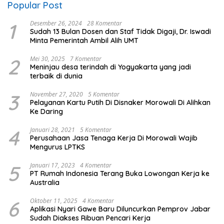
Popular Post
1
Desember 26, 2024
28 Komentar
Sudah 13 Bulan Dosen dan Staf Tidak Digaji, Dr. Iswadi
Minta Pemerintah Ambil Alih UMT
2
Mei 30, 2025
7 Komentar
Meninjau desa terindah di Yogyakarta yang jadi
terbaik di dunia
3
November 27, 2020
5 Komentar
Pelayanan Kartu Putih Di Disnaker Morowali Di Alihkan
Ke Daring
4
Januari 28, 2021
5 Komentar
Perusahaan Jasa Tenaga Kerja Di Morowali Wajib
Mengurus LPTKS
5
Januari 17, 2023
4 Komentar
PT Rumah Indonesia Terang Buka Lowongan Kerja ke
Australia
6
Oktober 11, 2025
4 Komentar
Aplikasi Nyari Gawe Baru Diluncurkan Pemprov Jabar
Sudah Diakses Ribuan Pencari Kerja