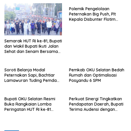
Polemik Pengelolaan
Peternakan Big Push, Plt
Kepala Disbunter Flotim
Bantah Tidak Pernah
Sampaikan ke DPRD soal
Peternakan Sapi Untuk
Penghasil Daging
Semarak HUT RI ke-81, Bupati
dan Wakil Bupati Ikuti Jalan
Sehat dan Senam Bersama
Warga
Soroti Belanja Modal
Pemkab OKU Selatan Bedah
Peternakan Sapi, Bachtiar
Rumah dan Optimalisasi
Lamawuran Tuding Pemda
Posyandu 6 SPM
Flotim Lakukan Kamuflase
Kebijakan Politik Anggaran
Bupati OKU Selatan Resmi
Perkuat Sinergi Tingkatkan
Buka Rangkaian Lomba
Pendapatan Daerah, Bupati
Peringatan HUT RI ke-81
Terima Audensi dengan
Tahun 2026
Samsat