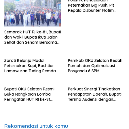
Peternakan Big Push, Plt
Kepala Disbunter Flotim
Bantah Tidak Pernah
Sampaikan ke DPRD soal
Peternakan Sapi Untuk
Penghasil Daging
Semarak HUT RI ke-81, Bupati
dan Wakil Bupati Ikuti Jalan
Sehat dan Senam Bersama
Warga
Soroti Belanja Modal
Pemkab OKU Selatan Bedah
Peternakan Sapi, Bachtiar
Rumah dan Optimalisasi
Lamawuran Tuding Pemda
Posyandu 6 SPM
Flotim Lakukan Kamuflase
Kebijakan Politik Anggaran
Bupati OKU Selatan Resmi
Perkuat Sinergi Tingkatkan
Buka Rangkaian Lomba
Pendapatan Daerah, Bupati
Peringatan HUT RI ke-81
Terima Audensi dengan
Tahun 2026
Samsat
Rekomendasi untuk kamu