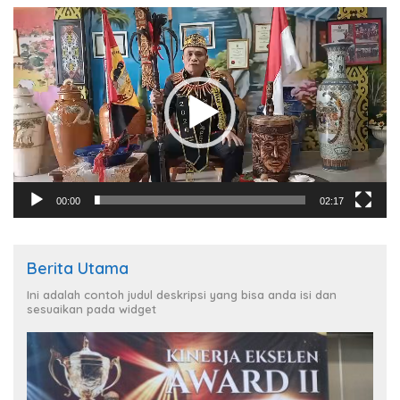
Pemutar
Video
00:00
02:17
Berita Utama
Ini adalah contoh judul deskripsi yang bisa anda isi dan
sesuaikan pada widget