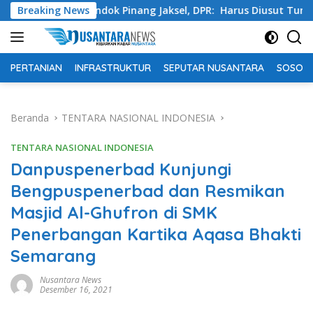
Langsung
ta Pondok Pinang Jaksel, DPR: Harus Diusut Tuntas
Breaking News
Ti
ke
konten
PERTANIAN
INFRASTRUKTUR
SEPUTAR NUSANTARA
SOSOK 
Beranda
TENTARA NASIONAL INDONESIA
TENTARA NASIONAL INDONESIA
Danpuspenerbad Kunjungi
Bengpuspenerbad dan Resmikan
Masjid Al-Ghufron di SMK
Penerbangan Kartika Aqasa Bhakti
Semarang
Nusantara News
Desember 16, 2021