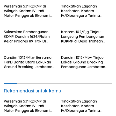
Peresmian 531 KDKMP di
Tingkatkan Layanan
Wilayah Kodam IV Jadi
Kesehatan, Kodam
Motor Penggerak Ekonomi
IV/Diponegoro Terima
Desa
Bantuan Ambulance VIP dari
BRI Peduli
Sukseskan Pembangunan
Kasrem 102/Pjg Tinjau
KDMP, Dandim 1624/Flotim
Langsung Pembangunan
Kejar Progres 89 Titik Di
KDKMP di Desa Trahean
Flotim dan Lembata Siap Di
Wilayah Kodim 1013/Mtw
Tahun 2026.
Dandim 1013/Mtw Bersama
Dandim 1013/Mtw Tinjau
FKPD Barito Utara Lakukan
Lokasi Ground Breaking
Ground Breaking Jembatan
Pembangunan Jembatan
Gantung di Desa Liang Buah
Gantung Garuda di Desa
Liang Buah
Rekomendasi untuk kamu
Peresmian 531 KDKMP di
Tingkatkan Layanan
Wilayah Kodam IV Jadi
Kesehatan, Kodam
Motor Penggerak Ekonomi
IV/Diponegoro Terima
Desa
Bantuan Ambulance VIP dari