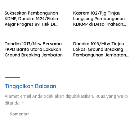
BRI Peduli
Sukseskan Pembangunan
Kasrem 102/Pjg Tinjau
KDMP, Dandim 1624/Flotim
Langsung Pembangunan
Kejar Progres 89 Titik Di
KDKMP di Desa Trahean
Flotim dan Lembata Siap Di
Wilayah Kodim 1013/Mtw
Tahun 2026.
Dandim 1013/Mtw Bersama
Dandim 1013/Mtw Tinjau
FKPD Barito Utara Lakukan
Lokasi Ground Breaking
Ground Breaking Jembatan
Pembangunan Jembatan
Gantung di Desa Liang Buah
Gantung Garuda di Desa
Liang Buah
Tinggalkan Balasan
Alamat email Anda tidak akan dipublikasikan.
Ruas yang wajib
ditandai
*