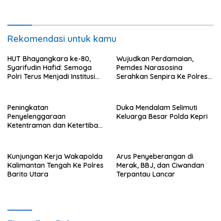
Rekomendasi untuk kamu
HUT Bhayangkara ke-80,
Wujudkan Perdamaian,
Syarifudin Hafid: Semoga
Pemdes Narasosina
Polri Terus Menjadi Institusi
Serahkan Senpira Ke Polres
Profesional, Modern dan
Flotim
Terpercaya
Peningkatan
Duka Mendalam Selimuti
Penyelenggaraan
Keluarga Besar Polda Kepri
Ketentraman dan Ketertiban
Umum di Wilayah Teweh
Timur
Kunjungan Kerja Wakapolda
Arus Penyeberangan di
Kalimantan Tengah Ke Polres
Merak, BBJ, dan Ciwandan
Barito Utara
Terpantau Lancar