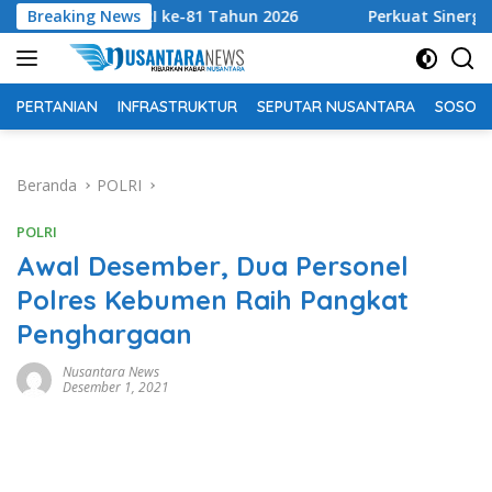
Langsung
 HUT RI ke-81 Tahun 2026
Breaking News
Perkuat Sinergi Tingkatkan
ke
konten
PERTANIAN
INFRASTRUKTUR
SEPUTAR NUSANTARA
SOSOK 
Beranda
POLRI
POLRI
Awal Desember, Dua Personel
Polres Kebumen Raih Pangkat
Penghargaan
Nusantara News
Desember 1, 2021