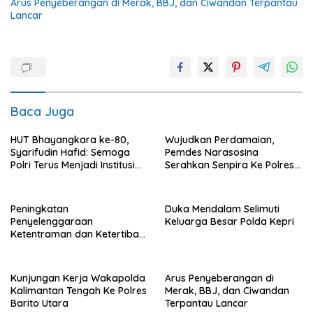
Arus Penyeberangan di Merak, BBJ, dan Ciwandan Terpantau
Lancar
Baca Juga
HUT Bhayangkara ke-80,
Wujudkan Perdamaian,
Syarifudin Hafid: Semoga
Pemdes Narasosina
Polri Terus Menjadi Institusi
Serahkan Senpira Ke Polres
Profesional, Modern dan
Flotim
Terpercaya
Peningkatan
Duka Mendalam Selimuti
Penyelenggaraan
Keluarga Besar Polda Kepri
Ketentraman dan Ketertiban
Umum di Wilayah Teweh
Timur
Kunjungan Kerja Wakapolda
Arus Penyeberangan di
Kalimantan Tengah Ke Polres
Merak, BBJ, dan Ciwandan
Barito Utara
Terpantau Lancar