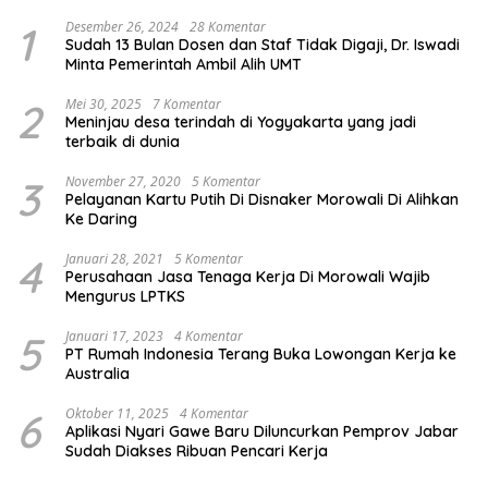
1
Desember 26, 2024
28 Komentar
Sudah 13 Bulan Dosen dan Staf Tidak Digaji, Dr. Iswadi
Minta Pemerintah Ambil Alih UMT
2
Mei 30, 2025
7 Komentar
Meninjau desa terindah di Yogyakarta yang jadi
terbaik di dunia
3
November 27, 2020
5 Komentar
Pelayanan Kartu Putih Di Disnaker Morowali Di Alihkan
Ke Daring
4
Januari 28, 2021
5 Komentar
Perusahaan Jasa Tenaga Kerja Di Morowali Wajib
Mengurus LPTKS
5
Januari 17, 2023
4 Komentar
PT Rumah Indonesia Terang Buka Lowongan Kerja ke
Australia
6
Oktober 11, 2025
4 Komentar
Aplikasi Nyari Gawe Baru Diluncurkan Pemprov Jabar
Sudah Diakses Ribuan Pencari Kerja