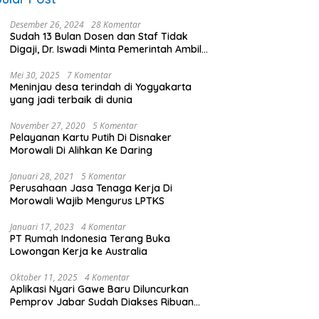
Desember 26, 2024
28 Komentar
Sudah 13 Bulan Dosen dan Staf Tidak
Digaji, Dr. Iswadi Minta Pemerintah Ambil
Alih UMT
Mei 30, 2025
7 Komentar
Meninjau desa terindah di Yogyakarta
yang jadi terbaik di dunia
November 27, 2020
5 Komentar
Pelayanan Kartu Putih Di Disnaker
Morowali Di Alihkan Ke Daring
Januari 28, 2021
5 Komentar
Perusahaan Jasa Tenaga Kerja Di
Morowali Wajib Mengurus LPTKS
Januari 17, 2023
4 Komentar
PT Rumah Indonesia Terang Buka
Lowongan Kerja ke Australia
Oktober 11, 2025
4 Komentar
Aplikasi Nyari Gawe Baru Diluncurkan
Pemprov Jabar Sudah Diakses Ribuan
Pencari Kerja