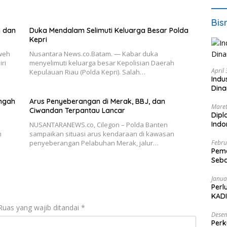
Bis
n dan
Duka Mendalam Selimuti Keluarga Besar Polda
Kepri
weh
Nusantara News.co.Batam. — Kabar duka
ri
menyelimuti keluarga besar Kepolisian Daerah
April
Kepulauan Riau (Polda Kepri). Salah…
Indu
Dina
ngah
Arus Penyeberangan di Merak, BBJ, dan
Maret
Ciwandan Terpantau Lancar
Dipl
Ind
o
NUSANTARANEWS.co, Cilegon – Polda Banten
m
sampaikan situasi arus kendaraan di kawasan
Febru
penyeberangan Pelabuhan Merak, jalur…
Peme
Seba
Nasi
Janua
Perl
KADI
Ruas yang wajib ditandai
*
Desem
Perk