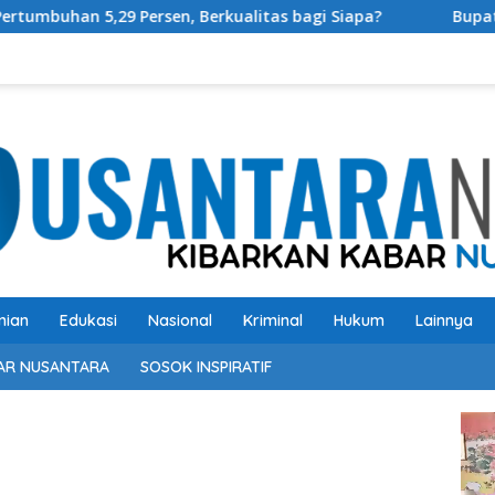
sen, Berkualitas bagi Siapa?
Bupati OKU Selatan Resm
nian
Edukasi
Nasional
Kriminal
Hukum
Lainnya
AR NUSANTARA
SOSOK INSPIRATIF
Pem
Vide