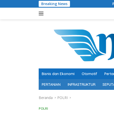
Langsung
Breaking News
Pertumbuhan 5,29 Per
ke
konten
Bisnis dan Ekonomi
Otomotif
Perta
PERTANIAN
INFRASTRUKTUR
SEPUT
Beranda
POLRI
POLRI