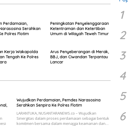
1
n Perdamaian,
Peningkatan Penyelenggaraan
Narasosina Serahkan
Ketentraman dan Ketertiban
2
Ke Polres Flotim
Umum di Wilayah Teweh Timur
3
an Kerja Wakapolda
Arus Penyeberangan di Merak,
an Tengah Ke Polres
BBJ, dan Ciwandan Terpantau
tara
Lancar
4
5
Wujudkan Perdamaian, Pemdes Narasosina
nal,
Serahkan Senpira Ke Polres Flotim
6
LARANTUKA, NUSANTARANEWS.co – Wujudkan
an
Sinergitas dalam proses perdamaian sebagai bentuk
wesi
komitmen bersama dalam menajga keamanan dan…