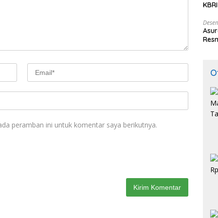
KBRI
Indo
Desem
Asur
Resm
O
ada peramban ini untuk komentar saya berikutnya.