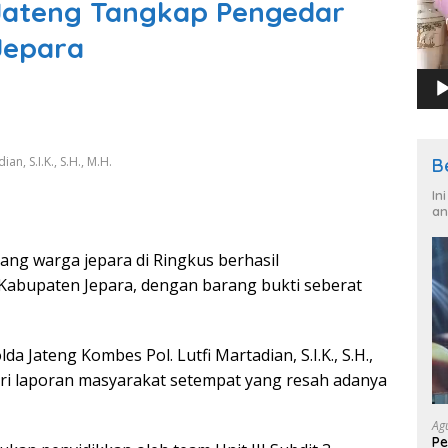
 Jateng Tangkap Pengedar
Jepara
n, S.I.K., S.H., M.H.
B
In
an
ang warga jepara di Ringkus berhasil
 Kabupaten Jepara, dengan barang bukti seberat
 Jateng Kombes Pol. Lutfi Martadian, S.I.K., S.H.,
ari laporan masyarakat setempat yang resah adanya
Ag
Pe