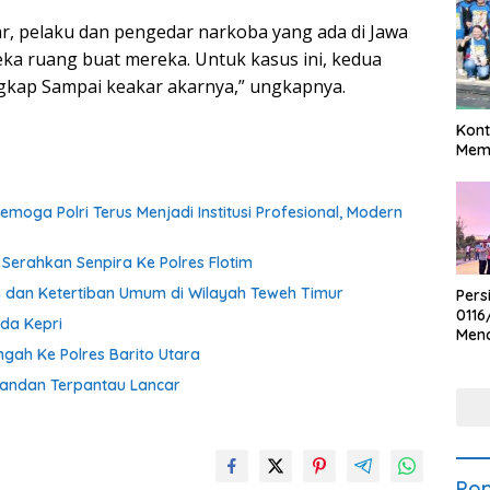
ar, pelaku dan pengedar narkoba yang ada di Jawa
reka ruang buat mereka. Untuk kasus ini, kedua
ngkap Sampai keakar akarnya,” ungkapnya.
Kont
Meme
moga Polri Terus Menjadi Institusi Profesional, Modern
erahkan Senpira Ke Polres Flotim
 dan Ketertiban Umum di Wilayah Teweh Timur
Pers
0116
da Kepri
Men
Voli
gah Ke Polres Barito Utara
Bha
wandan Terpantau Lancar
Polr
Pop