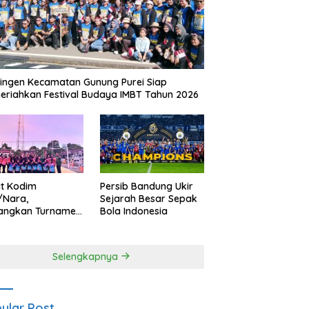
ingen Kecamatan Gunung Purei Siap
riahkan Festival Budaya IMBT Tahun 2026
it Kodim
Persib Bandung Ukir
/Nara,
Sejarah Besar Sepak
angkan Turnamen
Bola Indonesia
 Putri HUT
yangkara ke-80
es Nagan Raya
Selengkapnya
ular Post