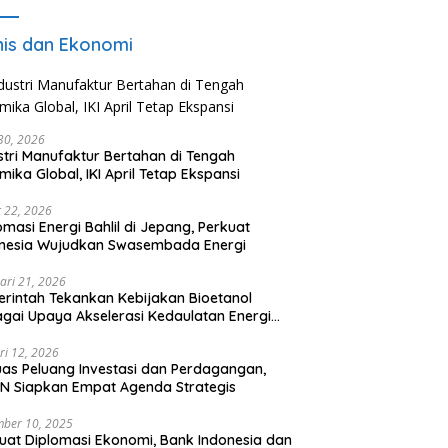
nis dan Ekonomi
 30, 2026
stri Manufaktur Bertahan di Tengah
mika Global, IKI April Tetap Ekspansi
 22, 2026
omasi Energi Bahlil di Jepang, Perkuat
onesia Wujudkan Swasembada Energi
ari 21, 2026
rintah Tekankan Kebijakan Bioetanol
gai Upaya Akselerasi Kedaulatan Energi
onal
ri 12, 2026
uas Peluang Investasi dan Perdagangan,
N Siapkan Empat Agenda Strategis
ber 10, 2025
uat Diplomasi Ekonomi, Bank Indonesia dan