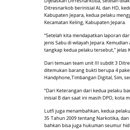
Dijelaskan Dirresnarkoba, setelah dilak
Ditresnarkob berinisial AL dan HD, ke
Kabupaten Jepara, kedua pelaku mengg
Kecamatan Keling, Kabupaten Jepara.
“Setelah kita mendapatkan laporan d
jenis Sabu di wilayah Jepara. Kemudian
tangkap kedua pelaku tersebut,” jelas Ko
Dari temuan team unit III subdit 3 Ditr
ditemukan barang bukti berupa 4 paket
Handphone,Timbangan Digital, Sim, ser
“Dari Keterangan dari kedua pelaku ba
inisial B dan saat ini masih DPO, kota
Lutfi juga menambahkan, kedua pelaku
35 Tahun 2009 tentang Narkotika, dan
bahkan bisa juga hukuman seumur hid