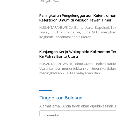
Tengah, H….
Peningkatan Penyelenggaraan Ketentrama
Ketertiban Umum di Wilayah Teweh Timur
NUSANTARANEWS.Co, Barito Utara- Kapolsek Te
Timur, Iptu Ade Soemarna, S.Sos, M.A.P menghadi
kegiatan koordinasi peningkatan…
Kunjungan Kerja Wakapolda Kalimantan Te
Ke Polres Barito Utara
NUSANTARANEWS.co, Barito Utara – Polres Barit
Utara kembali menunjukkan komitmennya dala
meningkatkan kualitas pelayanan dan…
Tinggalkan Balasan
Alamat email Anda tidak akan dipublikasikan.