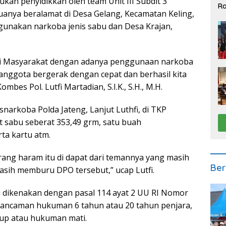
ukan penyidikkan oleh team Unit III Subdit 3
Ra
duanya beralamat di Desa Gelang, Kecamatan Keling,
2
unakan narkoba jenis sabu dan Desa Krajan,
ari Masyarakat dengan adanya penggunaan narkoba
 anggota bergerak dengan cepat dan berhasil kita
mbes Pol. Lutfi Martadian, S.I.K., S.H., M.H.
esnarkoba Polda Jateng, Lanjut Luthfi, di TKP
 sabu seberat 353,49 grm, satu buah
ta kartu atm.
rang haram itu di dapat dari temannya yang masih
Ber
 masih memburu DPO tersebut,” ucap Lutfi.
 dikenakan dengan pasal 114 ayat 2 UU RI Nomor
 ancaman hukuman 6 tahun atau 20 tahun penjara,
up atau hukuman mati.