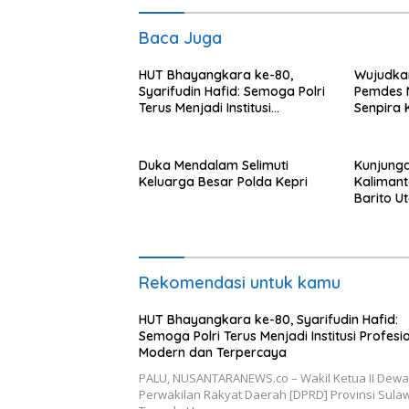
Baca Juga
HUT Bhayangkara ke-80,
Wujudka
Syarifudin Hafid: Semoga Polri
Pemdes 
Terus Menjadi Institusi
Senpira 
Profesional, Modern dan
Terpercaya
Duka Mendalam Selimuti
Kunjung
Keluarga Besar Polda Kepri
Kalimant
Barito U
Rekomendasi untuk kamu
HUT Bhayangkara ke-80, Syarifudin Hafid:
Semoga Polri Terus Menjadi Institusi Profesio
Modern dan Terpercaya
PALU, NUSANTARANEWS.co – Wakil Ketua II Dew
Perwakilan Rakyat Daerah [DPRD] Provinsi Sula