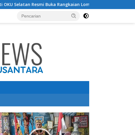
i Buka Rangkaian Lomba Peringatan HUT RI ke-81 Tahun 2026
utar
o