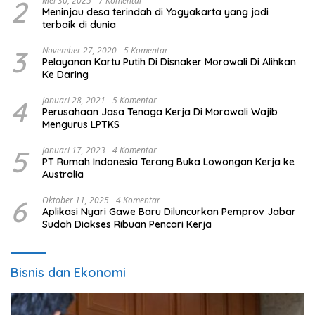
2
Mei 30, 2025
7 Komentar
Meninjau desa terindah di Yogyakarta yang jadi
terbaik di dunia
3
November 27, 2020
5 Komentar
Pelayanan Kartu Putih Di Disnaker Morowali Di Alihkan
Ke Daring
4
Januari 28, 2021
5 Komentar
Perusahaan Jasa Tenaga Kerja Di Morowali Wajib
Mengurus LPTKS
5
Januari 17, 2023
4 Komentar
PT Rumah Indonesia Terang Buka Lowongan Kerja ke
Australia
6
Oktober 11, 2025
4 Komentar
Aplikasi Nyari Gawe Baru Diluncurkan Pemprov Jabar
Sudah Diakses Ribuan Pencari Kerja
Bisnis dan Ekonomi