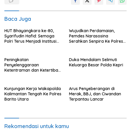
Baca Juga
HUT Bhayangkara ke-80,
Wujudkan Perdamaian,
Syarifudin Hafid: Semoga
Pemdes Narasosina
Polri Terus Menjadi Institusi
Serahkan Senpira Ke Polres
Profesional, Modern dan
Flotim
Terpercaya
Peningkatan
Duka Mendalam Selimuti
Penyelenggaraan
Keluarga Besar Polda Kepri
Ketentraman dan Ketertiban
Umum di Wilayah Teweh
Timur
Kunjungan Kerja Wakapolda
Arus Penyeberangan di
Kalimantan Tengah Ke Polres
Merak, BBJ, dan Ciwandan
Barito Utara
Terpantau Lancar
Rekomendasi untuk kamu