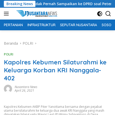
Langsung
ntah Tidak Pernah Sampaikan ke DPRD soal Peternakan Sapi Unt
Breaking News
ke
konten
PERTANIAN
INFRASTRUKTUR
SEPUTAR NUSANTARA
SOSOK 
Beranda
POLRI
POLRI
Kapolres Kebumen Silaturahmi ke
Keluarga Korban KRI Nanggala-
402
Nusantara News
April 26, 2021
Kapolres Kebumen AKBP Piter Yanottama bersama dengan pejabat
utama bersilaturahmi ke keluarga dua awak KRI Nanggala yang masih
dinyatakan hilang yaitu Mayor Laut (P) Wisnu Subiyantoro di Desa