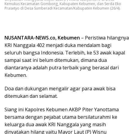
Kemukus Kecamatan Gombong, Kabupaten Kebumen, dan Serda Eko
Prasetyo di Desa Sumberadi Kecamatan/Kabupaten Kebumen (26/4).
NUSANTARA-NEWS.co, Kebumen
– Peristiwa hilangnya
KRI Nanggala 402 menjadi duka mendalam bagi
seluruh bangsa Indonesia. Terlebih, ke 53 awak kapal
sampai saat ini belum ditemukan, dimana dua
diantaranya adalah putra terbaik yang berasal dari
Kebumen.
Doa dan dukungan mengalir agar para awak bisa
ditemukan dan selamat.
Siang ini Kapolres Kebumen AKBP Piter Yanottama
bersama dengan pejabat utama bersilaturahmi ke
keluarga dua awak KRI Nanggala yang masih
dinyatakan hilang yaitu Mayor Laut (P) Wisnu