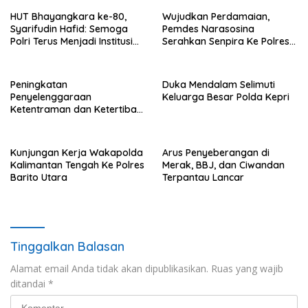
HUT Bhayangkara ke-80,
Wujudkan Perdamaian,
Syarifudin Hafid: Semoga
Pemdes Narasosina
Polri Terus Menjadi Institusi
Serahkan Senpira Ke Polres
Profesional, Modern dan
Flotim
Terpercaya
Peningkatan
Duka Mendalam Selimuti
Penyelenggaraan
Keluarga Besar Polda Kepri
Ketentraman dan Ketertiban
Umum di Wilayah Teweh
Timur
Kunjungan Kerja Wakapolda
Arus Penyeberangan di
Kalimantan Tengah Ke Polres
Merak, BBJ, dan Ciwandan
Barito Utara
Terpantau Lancar
Tinggalkan Balasan
Alamat email Anda tidak akan dipublikasikan.
Ruas yang wajib
ditandai
*