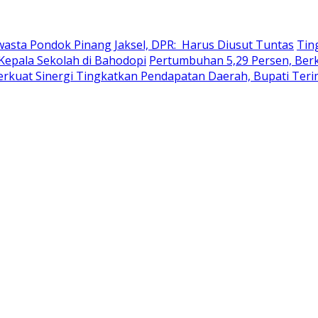
wasta Pondok Pinang Jaksel, DPR: Harus Diusut Tuntas
Tin
Kepala Sekolah di Bahodopi
Pertumbuhan 5,29 Persen, Berku
erkuat Sinergi Tingkatkan Pendapatan Daerah, Bupati Ter