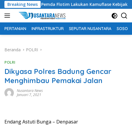
Langsung
 Tuding Pemda Flotim Lakukan Kamuflase Kebijakan Politik Ang
Breaking News
ke
konten
PERTANIAN
INFRASTRUKTUR
SEPUTAR NUSANTARA
SOSOK 
Beranda
POLRI
POLRI
Dikyasa Polres Badung Gencar
Menghimbau Pemakai Jalan
Nusantara News
Januari 7, 2021
Endang Astuti Bunga – Denpasar