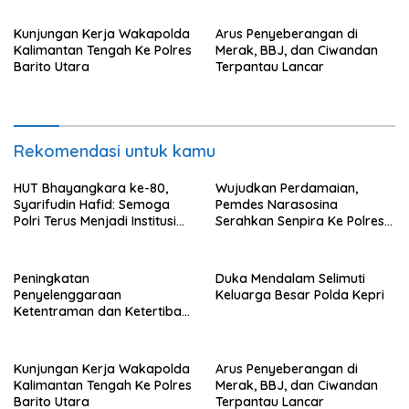
Timur
Kunjungan Kerja Wakapolda
Arus Penyeberangan di
Kalimantan Tengah Ke Polres
Merak, BBJ, dan Ciwandan
Barito Utara
Terpantau Lancar
Rekomendasi untuk kamu
HUT Bhayangkara ke-80,
Wujudkan Perdamaian,
Syarifudin Hafid: Semoga
Pemdes Narasosina
Polri Terus Menjadi Institusi
Serahkan Senpira Ke Polres
Profesional, Modern dan
Flotim
Terpercaya
Peningkatan
Duka Mendalam Selimuti
Penyelenggaraan
Keluarga Besar Polda Kepri
Ketentraman dan Ketertiban
Umum di Wilayah Teweh
Timur
Kunjungan Kerja Wakapolda
Arus Penyeberangan di
Kalimantan Tengah Ke Polres
Merak, BBJ, dan Ciwandan
Barito Utara
Terpantau Lancar