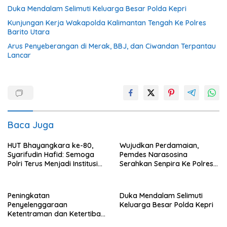
Duka Mendalam Selimuti Keluarga Besar Polda Kepri
Kunjungan Kerja Wakapolda Kalimantan Tengah Ke Polres
Barito Utara
Arus Penyeberangan di Merak, BBJ, dan Ciwandan Terpantau
Lancar
Baca Juga
HUT Bhayangkara ke-80,
Wujudkan Perdamaian,
Syarifudin Hafid: Semoga
Pemdes Narasosina
Polri Terus Menjadi Institusi
Serahkan Senpira Ke Polres
Profesional, Modern dan
Flotim
Terpercaya
Peningkatan
Duka Mendalam Selimuti
Penyelenggaraan
Keluarga Besar Polda Kepri
Ketentraman dan Ketertiban
Umum di Wilayah Teweh