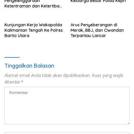
Penyelenggaraan
Keluarga Besar Polda Kepri
Ketentraman dan Ketertiban
Umum di Wilayah Teweh
Timur
Kunjungan Kerja Wakapolda
Arus Penyeberangan di
Kalimantan Tengah Ke Polres
Merak, BBJ, dan Ciwandan
Barito Utara
Terpantau Lancar
Tinggalkan Balasan
Alamat email Anda tidak akan dipublikasikan.
Ruas yang wajib
ditandai
*