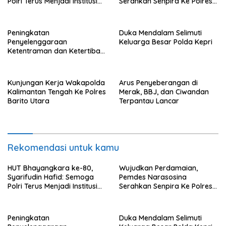
Polri Terus Menjadi Institusi
Serahkan Senpira Ke Polres
Profesional, Modern dan
Flotim
Terpercaya
Peningkatan
Duka Mendalam Selimuti
Penyelenggaraan
Keluarga Besar Polda Kepri
Ketentraman dan Ketertiban
Umum di Wilayah Teweh
Timur
Kunjungan Kerja Wakapolda
Arus Penyeberangan di
Kalimantan Tengah Ke Polres
Merak, BBJ, dan Ciwandan
Barito Utara
Terpantau Lancar
Rekomendasi untuk kamu
HUT Bhayangkara ke-80,
Wujudkan Perdamaian,
Syarifudin Hafid: Semoga
Pemdes Narasosina
Polri Terus Menjadi Institusi
Serahkan Senpira Ke Polres
Profesional, Modern dan
Flotim
Terpercaya
Peningkatan
Duka Mendalam Selimuti