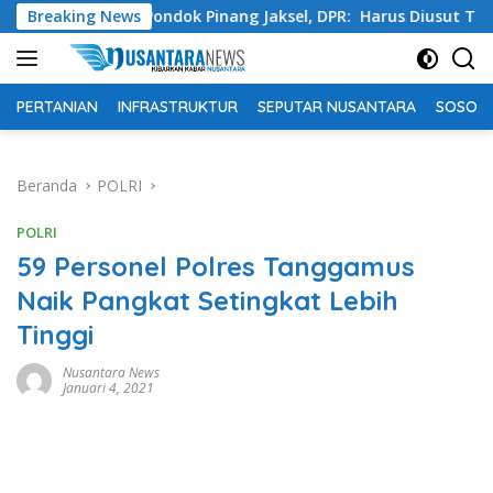
Langsung
 Swasta Pondok Pinang Jaksel, DPR: Harus Diusut Tuntas
Breaking News
ke
konten
PERTANIAN
INFRASTRUKTUR
SEPUTAR NUSANTARA
SOSOK 
Beranda
POLRI
POLRI
59 Personel Polres Tanggamus
Naik Pangkat Setingkat Lebih
Tinggi
Nusantara News
Januari 4, 2021