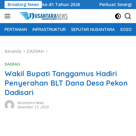
Langsung
RI ke-81 Tahun 2026
Breaking News
Perkuat Sinergi Tingkatkan Pend
ke
konten
PERTANIAN
INFRASTRUKTUR
SEPUTAR NUSANTARA
SOSOK 
Beranda
DAERAH
DAERAH
Wakil Bupati Tanggamus Hadiri
Penyerahan BLT Dana Desa Pekon
Dadisari
Nusantara News
Desember 31, 2020