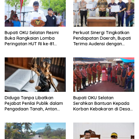
Bupati OKU Selatan Resmi
Perkuat Sinergi Tingkatkan
Buka Rangkaian Lomba
Pendapatan Daerah, Bupati
Peringatan HUT RI ke-81
Terima Audensi dengan
Tahun 2026
Samsat
Diduga Tanpa Libatkan
Bupati OKU Selatan
Pejabat Penilai Publik dalam
Serahkan Bantuan Kepada
Pengadaan Tanah, Anton
Korban Kebakaran di Desa
Bulet Rebon Desak Kejati
Nagar Agung Buay Runjung
NTT Periksa Bupati Flotim