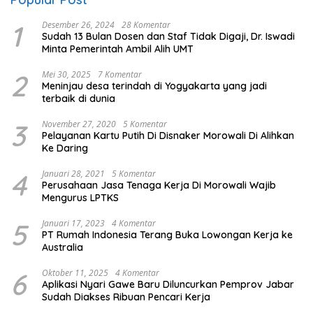
1
Desember 26, 2024
28 Komentar
Sudah 13 Bulan Dosen dan Staf Tidak Digaji, Dr. Iswadi
Minta Pemerintah Ambil Alih UMT
2
Mei 30, 2025
7 Komentar
Meninjau desa terindah di Yogyakarta yang jadi
terbaik di dunia
3
November 27, 2020
5 Komentar
Pelayanan Kartu Putih Di Disnaker Morowali Di Alihkan
Ke Daring
4
Januari 28, 2021
5 Komentar
Perusahaan Jasa Tenaga Kerja Di Morowali Wajib
Mengurus LPTKS
5
Januari 17, 2023
4 Komentar
PT Rumah Indonesia Terang Buka Lowongan Kerja ke
Australia
6
Oktober 11, 2025
4 Komentar
Aplikasi Nyari Gawe Baru Diluncurkan Pemprov Jabar
Sudah Diakses Ribuan Pencari Kerja