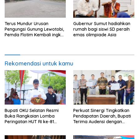
Terus Mundur Urusan
Gubernur Sumut hadiahkan
Pengungsi Gunung Lewotobi,
rumah bagi siswi SD peraih
Pemda Flotim Kembali ingkar
emas olimpiade Asia
dan Abaikan Pembayaran
Tanah Akses Jalan ke
Huntap Kuhe.
Rekomendasi untuk kamu
Bupati OKU Selatan Resmi
Perkuat Sinergi Tingkatkan
Buka Rangkaian Lomba
Pendapatan Daerah, Bupati
Peringatan HUT RI ke-81
Terima Audensi dengan
Tahun 2026
Samsat