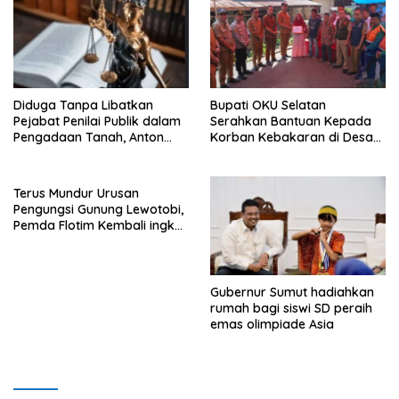
Diduga Tanpa Libatkan
Bupati OKU Selatan
Pejabat Penilai Publik dalam
Serahkan Bantuan Kepada
Pengadaan Tanah, Anton
Korban Kebakaran di Desa
Bulet Rebon Desak Kejati
Nagar Agung Buay Runjung
NTT Periksa Bupati Flotim
Terus Mundur Urusan
Pengungsi Gunung Lewotobi,
Pemda Flotim Kembali ingkar
dan Abaikan Pembayaran
Tanah Akses Jalan ke
Huntap Kuhe.
Gubernur Sumut hadiahkan
rumah bagi siswi SD peraih
emas olimpiade Asia