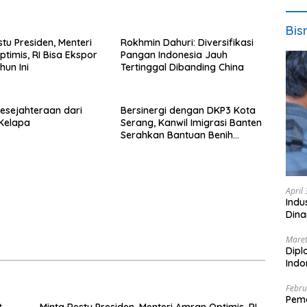
Bis
tu Presiden, Menteri
Rokhmin Dahuri: Diversifikasi
timis, RI Bisa Ekspor
Pangan Indonesia Jauh
hun Ini
Tertinggal Dibanding China
esejahteraan dari
Bersinergi dengan DKP3 Kota
i Kelapa
Serang, Kanwil Imigrasi Banten
Serahkan Bantuan Benih
Jagung dan Pupuk untuk
Kelompok Tani
April
Indu
Dina
Maret
Dipl
Ind
Febru
Peme