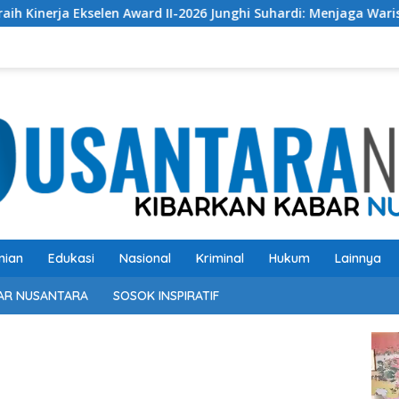
Award II-2026 Junghi Suhardi: Menjaga Warisan Budaya Agar Tida
nian
Edukasi
Nasional
Kriminal
Hukum
Lainnya
AR NUSANTARA
SOSOK INSPIRATIF
Pem
Vide