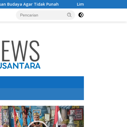
k Punah
Limen AK Lingai Tokoh Budaya Dayak Bidayuh Ra
utar
o