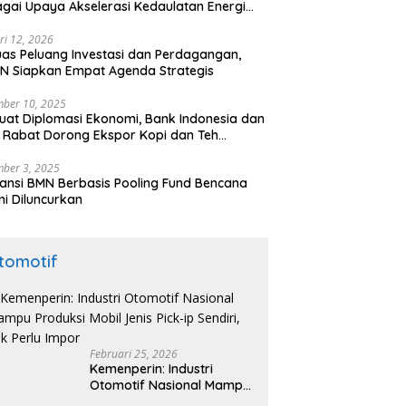
gai Upaya Akselerasi Kedaulatan Energi
onal
ri 12, 2026
uas Peluang Investasi dan Perdagangan,
N Siapkan Empat Agenda Strategis
ber 10, 2025
uat Diplomasi Ekonomi, Bank Indonesia dan
 Rabat Dorong Ekspor Kopi dan Teh
nesia di Maroko
ber 3, 2025
ansi BMN Berbasis Pooling Fund Bencana
i Diluncurkan
tomotif
Februari 25, 2026
Kemenperin: Industri
Otomotif Nasional Mampu
Produksi Mobil Jenis Pick-