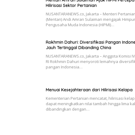
Mentan Amran Sulaiman Ajak HIPMI Percepa
Hilirisasi Sektor Pertanian
NUSANTARANEWS.co, Jakarta – Menteri Pertania
(Mentan) Andi Amran Sulaiman mengajak Himpu
Pengusaha Muda Indonesia (HIPMI)…
Rokhmin Dahuri: Diversifikasi Pangan Indon
Jauh Tertinggal Dibanding China
NUSANTARANEWS.co, Jakarta – Anggota Komisi I
RI Rokhmin Dahuri menyoroti lemahnya diversifi
pangan Indonesia…
Menuai Kesejahteraan dari Hilirisasi Kelapa
Kementerian Pertanian mencatat, hilirisasi kela
dapat meningkatkan nilai tambah hingga lima kali
dibandingkan dengan…