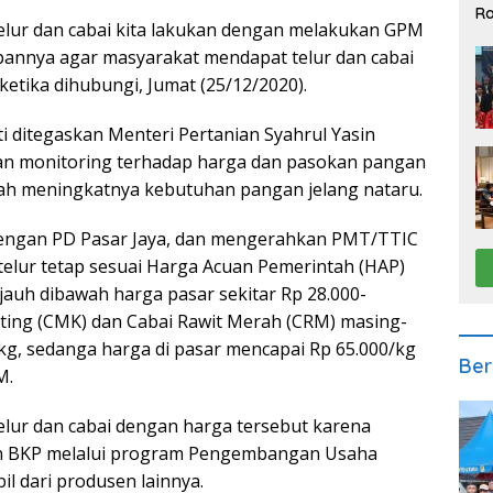
Ra
telur dan cabai kita lakukan dengan melakukan GPM
2
apannya agar masyarakat mendapat telur dan cabai
etika dihubungi, Jumat (25/12/2020).
i ditegaskan Menteri Pertanian Syahrul Yasin
an monitoring terhadap harga dan pasokan pangan
engah meningkatnya kebutuhan pangan jelang nataru.
 dengan PD Pasar Jaya, dan mengerahkan PMT/TTIC
 telur tetap sesuai Harga Acuan Pemerintah (HAP)
jauh dibawah harga pasar sekitar Rp 28.000-
iting (CMK) dan Cabai Rawit Merah (CRM) masing-
/kg, sedanga harga di pasar mencapai Rp 65.000/kg
Ber
M.
lur dan cabai dengan harga tersebut karena
aan BKP melalui program Pengembangan Usaha
 dari produsen lainnya.