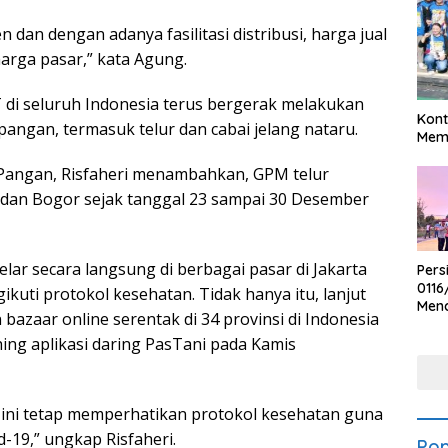
dan dengan adanya fasilitasi distribusi, harga jual
harga pasar,” kata Agung.
i seluruh Indonesia terus bergerak melakukan
Kont
pangan, termasuk telur dan cabai jelang nataru.
Meme
 Pangan, Risfaheri menambahkan, GPM telur
ta dan Bogor sejak tanggal 23 sampai 30 Desember
lar secara langsung di berbagai pasar di Jakarta
Pers
0116
uti protokol kesehatan. Tidak hanya itu, lanjut
Men
azaar online serentak di 34 provinsi di Indonesia
Voli
Bha
ng aplikasi daring PasTani pada Kamis
Polr
 ini tetap memperhatikan protokol kesehatan guna
19,” ungkap Risfaheri.
Pop