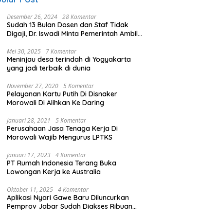
Desember 26, 2024
28 Komentar
Sudah 13 Bulan Dosen dan Staf Tidak
Digaji, Dr. Iswadi Minta Pemerintah Ambil
Alih UMT
Mei 30, 2025
7 Komentar
Meninjau desa terindah di Yogyakarta
yang jadi terbaik di dunia
November 27, 2020
5 Komentar
Pelayanan Kartu Putih Di Disnaker
Morowali Di Alihkan Ke Daring
Januari 28, 2021
5 Komentar
Perusahaan Jasa Tenaga Kerja Di
Morowali Wajib Mengurus LPTKS
Januari 17, 2023
4 Komentar
PT Rumah Indonesia Terang Buka
Lowongan Kerja ke Australia
Oktober 11, 2025
4 Komentar
Aplikasi Nyari Gawe Baru Diluncurkan
Pemprov Jabar Sudah Diakses Ribuan
Pencari Kerja