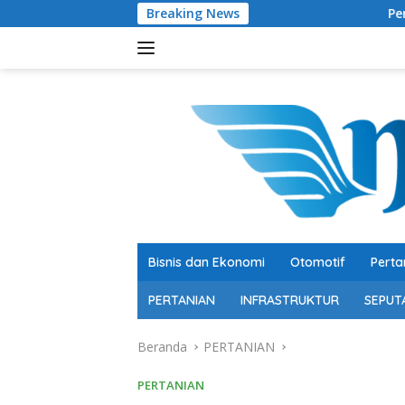
Langsung
Breaking News
Peraih Kinerja Ekselen 
ke
konten
Bisnis dan Ekonomi
Otomotif
Perta
PERTANIAN
INFRASTRUKTUR
SEPUT
Beranda
PERTANIAN
PERTANIAN