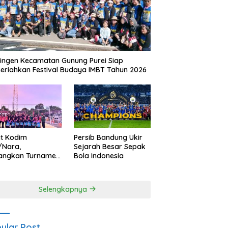
ingen Kecamatan Gunung Purei Siap
riahkan Festival Budaya IMBT Tahun 2026
it Kodim
Persib Bandung Ukir
/Nara,
Sejarah Besar Sepak
angkan Turnamen
Bola Indonesia
 Putri HUT
yangkara ke-80
es Nagan Raya
Selengkapnya
ular Post