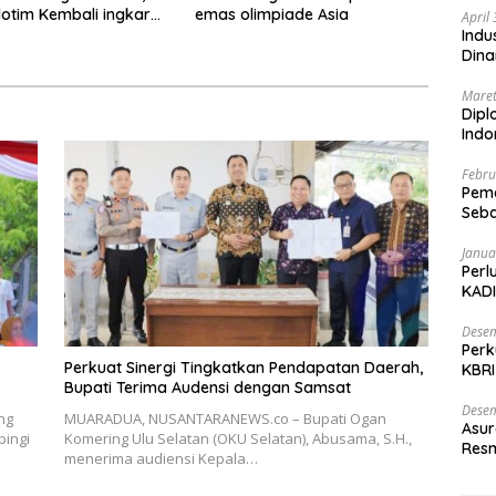
otim Kembali ingkar
emas olimpiade Asia
April
ikan Pembayaran
Indu
ses Jalan ke Huntap
Dina
Maret
Dipl
Ind
Febru
Peme
Seba
Nasi
Janua
Perl
KADI
Desem
Perk
Perkuat Sinergi Tingkatkan Pendapatan Daerah,
KBRI
Bupati Terima Audensi dengan Samsat
Indo
Desem
ng
MUARADUA, NUSANTARANEWS.co – Bupati Ogan
Asur
pingi
Komering Ulu Selatan (OKU Selatan), Abusama, S.H.,
Resm
menerima audiensi Kepala…