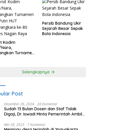
Persib Bandung Ukir
Sejarah Besar Sepak
Bola Indonesia
it Kodim
/Nara,
angkan Turnamen
 Putri HUT
yangkara ke-80
es Nagan Raya
Selengkapnya
ular Post
Desember 26, 2024
28 Komentar
Sudah 13 Bulan Dosen dan Staf Tidak
Digaji, Dr. Iswadi Minta Pemerintah Ambil
Alih UMT
Mei 30, 2025
7 Komentar
Meninjau desa terindah di Yogyakarta