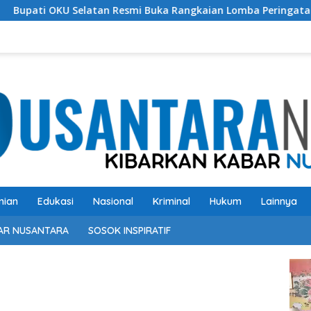
smi Buka Rangkaian Lomba Peringatan HUT RI ke-81 Tahun 202
nian
Edukasi
Nasional
Kriminal
Hukum
Lainnya
AR NUSANTARA
SOSOK INSPIRATIF
Pem
Vide