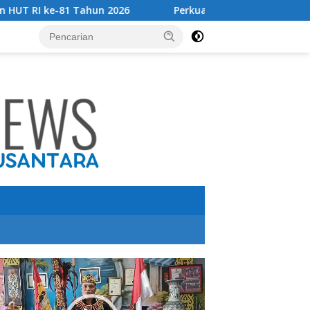
6
Perkuat Sinergi Tingkatkan Pendapatan Daerah, Bup
utar
o