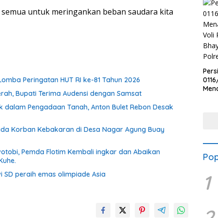
ta semua untuk meringankan beban saudara kita
Pers
Lomba Peringatan HUT RI ke-81 Tahun 2026
0116
Men
erah, Bupati Terima Audensi dengan Samsat
Voli
Bha
lik dalam Pengadaan Tanah, Anton Bulet Rebon Desak
Polr
ada Korban Kebakaran di Desa Nagar Agung Buay
otobi, Pemda Flotim Kembali ingkar dan Abaikan
Pop
Kuhe.
i SD peraih emas olimpiade Asia
1
2