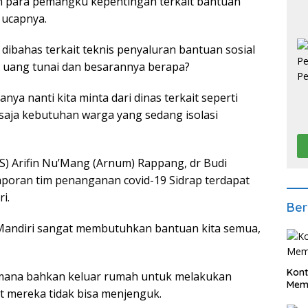
n para pemangku kepentingan terkait bantuan
” ucapnya.
 dibahas terkait teknis penyaluran bantuan sosial
 uang tunai dan besarannya berapa?
anya nanti kita minta dari dinas terkait seperti
 saja kebutuhan warga yang sedang isolasi
RS) Arifin Nu’Mang (Arnum) Rappang, dr Budi
poran tim penanganan covid-19 Sidrap terdapat
i.
Ber
 Mandiri sangat membutuhkan bantuan kita semua,
Kont
-mana bahkan keluar rumah untuk melakukan
Meme
at mereka tidak bisa menjenguk.