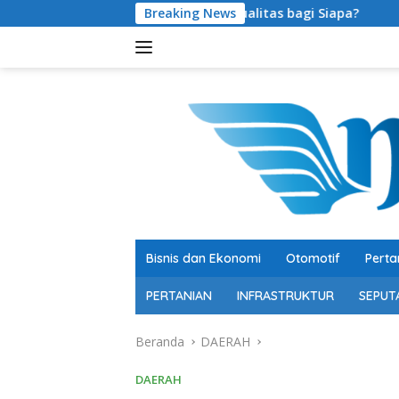
Langsung
ersen, Berkualitas bagi Siapa?
Breaking News
Bupati OKU Selatan Re
ke
konten
Bisnis dan Ekonomi
Otomotif
Perta
PERTANIAN
INFRASTRUKTUR
SEPUT
Beranda
DAERAH
DAERAH