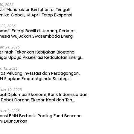
 30, 2026
stri Manufaktur Bertahan di Tengah
mika Global, IKI April Tetap Ekspansi
 22, 2026
omasi Energi Bahlil di Jepang, Perkuat
onesia Wujudkan Swasembada Energi
ari 21, 2026
rintah Tekankan Kebijakan Bioetanol
gai Upaya Akselerasi Kedaulatan Energi
onal
ri 12, 2026
uas Peluang Investasi dan Perdagangan,
N Siapkan Empat Agenda Strategis
ber 10, 2025
uat Diplomasi Ekonomi, Bank Indonesia dan
 Rabat Dorong Ekspor Kopi dan Teh
nesia di Maroko
ber 3, 2025
ansi BMN Berbasis Pooling Fund Bencana
i Diluncurkan