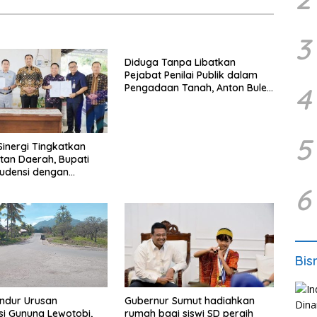
3
Diduga Tanpa Libatkan
Pejabat Penilai Publik dalam
Pengadaan Tanah, Anton Bulet
4
Rebon Desak Kejati NTT
Periksa Bupati Flotim
5
Sinergi Tingkatkan
an Daerah, Bupati
udensi dengan
6
Bis
ndur Urusan
Gubernur Sumut hadiahkan
i Gunung Lewotobi,
rumah bagi siswi SD peraih