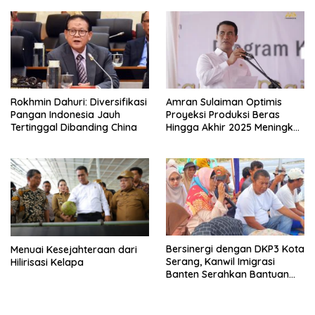
Rokhmin Dahuri: Diversifikasi
Amran Sulaiman Optimis
Pangan Indonesia Jauh
Proyeksi Produksi Beras
Tertinggal Dibanding China
Hingga Akhir 2025 Meningkat
4,1 Juta Ton Tanpa Impor
Bersinergi dengan DKP3 Kota
Menuai Kesejahteraan dari
Serang, Kanwil Imigrasi
Hilirisasi Kelapa
Banten Serahkan Bantuan
Benih Jagung dan Pupuk
untuk Kelompok Tani