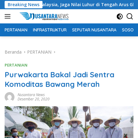
Langsung
 Malaysia, Jaga Nilai Luhur di Tengah Arus Globalisasi
Breaking News
ke
konten
PERTANIAN
INFRASTRUKTUR
SEPUTAR NUSANTARA
SOSOK 
Beranda
PERTANIAN
PERTANIAN
Purwakarta Bakal Jadi Sentra
Komoditas Bawang Merah
Nusantara News
Desember 20, 2020