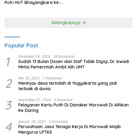
Putri HUT Bhayangkara ke-
80 Polres Nagan Raya
Selengkapnya
Popular Post
1
Desember 26, 2024
28 Komentar
Sudah 13 Bulan Dosen dan Staf Tidak Digaji, Dr. Iswadi
Minta Pemerintah Ambil Alih UMT
2
Mei 30, 2025
7 Komentar
Meninjau desa terindah di Yogyakarta yang jadi
terbaik di dunia
3
November 27, 2020
5 Komentar
Pelayanan Kartu Putih Di Disnaker Morowali Di Alihkan
Ke Daring
4
Januari 28, 2021
5 Komentar
Perusahaan Jasa Tenaga Kerja Di Morowali Wajib
Mengurus LPTKS