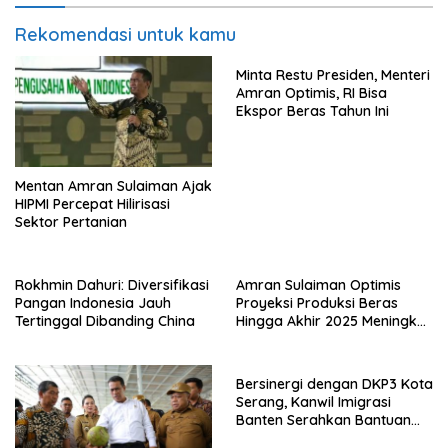
Rekomendasi untuk kamu
Minta Restu Presiden, Menteri
Amran Optimis, RI Bisa
Ekspor Beras Tahun Ini
Mentan Amran Sulaiman Ajak
HIPMI Percepat Hilirisasi
Sektor Pertanian
Rokhmin Dahuri: Diversifikasi
Amran Sulaiman Optimis
Pangan Indonesia Jauh
Proyeksi Produksi Beras
Tertinggal Dibanding China
Hingga Akhir 2025 Meningkat
4,1 Juta Ton Tanpa Impor
Bersinergi dengan DKP3 Kota
Serang, Kanwil Imigrasi
Banten Serahkan Bantuan
Benih Jagung dan Pupuk