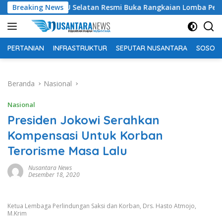
Langsung
ti OKU Selatan Resmi Buka Rangkaian Lomba Peringatan HUT R
Breaking News
ke
konten
PERTANIAN
INFRASTRUKTUR
SEPUTAR NUSANTARA
SOSOK 
Beranda
Nasional
Nasional
Presiden Jokowi Serahkan
Kompensasi Untuk Korban
Terorisme Masa Lalu
Nusantara News
Desember 18, 2020
Ketua Lembaga Perlindungan Saksi dan Korban, Drs. Hasto Atmojo,
M.Krim