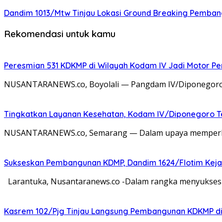
Dandim 1013/Mtw Tinjau Lokasi Ground Breaking Pemba
Rekomendasi untuk kamu
Peresmian 531 KDKMP di Wilayah Kodam IV Jadi Motor 
NUSANTARANEWS.co, Boyolali — Pangdam IV/Diponegoro Ma
Tingkatkan Layanan Kesehatan, Kodam IV/Diponegoro Te
NUSANTARANEWS.co, Semarang — Dalam upaya memperkuat 
Sukseskan Pembangunan KDMP, Dandim 1624/Flotim Kejar P
Larantuka, Nusantaranews.co -Dalam rangka menyukses
Kasrem 102/Pjg Tinjau Langsung Pembangunan KDKMP di