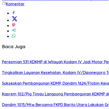
Komentar
Baca Juga
Peresmian 531 KDKMP di Wilayah Kodam IV Jadi Motor 
Tingkatkan Layanan Kesehatan, Kodam IV/Diponegoro Te
Sukseskan Pembangunan KDMP, Dandim 1624/Flotim Kejar P
Kasrem 102/Pjg Tinjau Langsung Pembangunan KDKMP di
Dandim 1013/Mtw Bersama FKPD Barito Utara Lakukan Gr