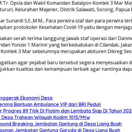
M.Tr. Opsla dan Wakil Komandan Batalyon Komlek 3 Mar Ma
uri, Kelurahan Majener, Distrik Salawati, Sorong, Papua Ba
 Sunardi S.E.,M.M., Para perwira staf dan para perwira ter
apkan protokoler Kesehatan Covid-19 yaitu dengan menjaga
upakan serah terima tanggung jawab staf operasi dari Da
dan Yonzei 1 Marinir yang berkedudukan di Cilandak, Jaka
Komlek 3 Mar sebelumnya merupakan abituren Dikreg Sesk
gatkan agar pejabat baru tersebut segera menyesuaikan deng
njukkan kualitas dan kemampuan terbaik agar nantinya d
Penggerak Ekonomi Desa
rima Bantuan Ambulance VIP dari BRI Peduli
rogres 89 Titik Di Flotim dan Lembata Siap Di Tahun 202
 Desa Trahean Wilayah Kodim 1013/Mtw
ound Breaking Jembatan Gantung di Desa Liang Buah
ngunan Jembatan Gantung Garuda di Desa Liang Buah