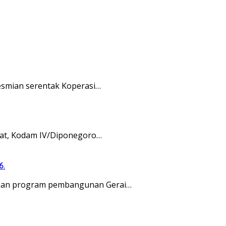
esmian serentak Koperasi…
kat, Kodam IV/Diponegoro…
6.
naan program pembangunan Gerai…