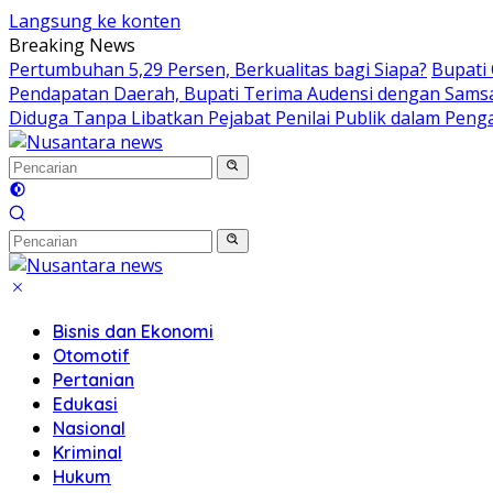
Langsung ke konten
Breaking News
Pertumbuhan 5,29 Persen, Berkualitas bagi Siapa?
Bupati
Pendapatan Daerah, Bupati Terima Audensi dengan Sams
Diduga Tanpa Libatkan Pejabat Penilai Publik dalam Peng
Bisnis dan Ekonomi
Otomotif
Pertanian
Edukasi
Nasional
Kriminal
Hukum