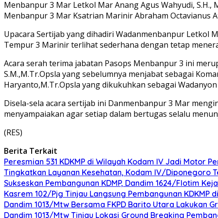
Menbanpur 3 Mar Letkol Mar Anang Agus Wahyudi, S.H., 
Menbanpur 3 Mar Ksatrian Marinir Abraham Octavianus Atur
Upacara Sertijab yang dihadiri Wadanmenbanpur Letkol Mar
Tempur 3 Marinir terlihat sederhana dengan tetap mener
Acara serah terima jabatan Pasops Menbanpur 3 ini mer
S.M.,M.Tr.Opsla yang sebelumnya menjabat sebagai Koman
Haryanto,M.Tr.Opsla yang dikukuhkan sebagai Wadanyon 
Disela-sela acara sertijab ini Danmenbanpur 3 Mar mengin
menyampaiakan agar setiap dalam bertugas selalu menu
(RES)
Berita Terkait
Peresmian 531 KDKMP di Wilayah Kodam IV Jadi Motor 
Tingkatkan Layanan Kesehatan, Kodam IV/Diponegoro Te
Sukseskan Pembangunan KDMP, Dandim 1624/Flotim Kejar P
Kasrem 102/Pjg Tinjau Langsung Pembangunan KDKMP di
Dandim 1013/Mtw Bersama FKPD Barito Utara Lakukan Gr
Dandim 1013/Mtw Tinjau Lokasi Ground Breaking Pemba