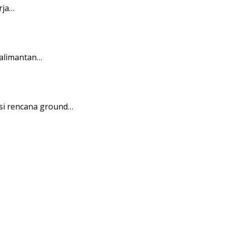
rja…
Kalimantan…
si rencana ground…