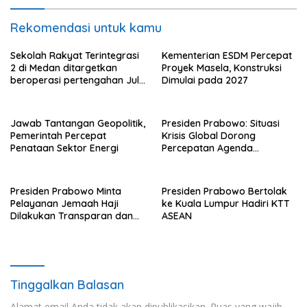
Rekomendasi untuk kamu
Sekolah Rakyat Terintegrasi
Kementerian ESDM Percepat
2 di Medan ditargetkan
Proyek Masela, Konstruksi
beroperasi pertengahan Juli
Dimulai pada 2027
ini
Jawab Tantangan Geopolitik,
Presiden Prabowo: Situasi
Pemerintah Percepat
Krisis Global Dorong
Penataan Sektor Energi
Percepatan Agenda
Transformasi Nasional
Presiden Prabowo Minta
Presiden Prabowo Bertolak
Pelayanan Jemaah Haji
ke Kuala Lumpur Hadiri KTT
Dilakukan Transparan dan
ASEAN
Akuntabel
Tinggalkan Balasan
Alamat email Anda tidak akan dipublikasikan.
Ruas yang wajib