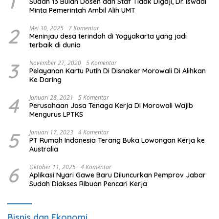
1
Sudah 13 Bulan Dosen dan Staf Tidak Digaji, Dr. Iswadi
Minta Pemerintah Ambil Alih UMT
2
Mei 30, 2025
7 Komentar
Meninjau desa terindah di Yogyakarta yang jadi
terbaik di dunia
3
November 27, 2020
5 Komentar
Pelayanan Kartu Putih Di Disnaker Morowali Di Alihkan
Ke Daring
4
Januari 28, 2021
5 Komentar
Perusahaan Jasa Tenaga Kerja Di Morowali Wajib
Mengurus LPTKS
5
Januari 17, 2023
4 Komentar
PT Rumah Indonesia Terang Buka Lowongan Kerja ke
Australia
6
Oktober 11, 2025
4 Komentar
Aplikasi Nyari Gawe Baru Diluncurkan Pemprov Jabar
Sudah Diakses Ribuan Pencari Kerja
Bisnis dan Ekonomi