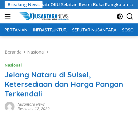
Langsung
Bupati OKU Selatan Resmi Buka Rangkaian Lomba Peringata
Breaking News
ke
konten
PERTANIAN
INFRASTRUKTUR
SEPUTAR NUSANTARA
SOSOK 
Beranda
Nasional
Nasional
Jelang Nataru di Sulsel,
Ketersediaan dan Harga Pangan
Terkendali
Nusantara News
Desember 12, 2020