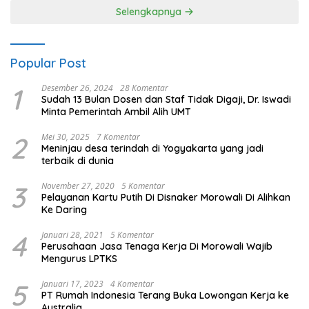
Selengkapnya
Popular Post
1
Desember 26, 2024
28 Komentar
Sudah 13 Bulan Dosen dan Staf Tidak Digaji, Dr. Iswadi
Minta Pemerintah Ambil Alih UMT
2
Mei 30, 2025
7 Komentar
Meninjau desa terindah di Yogyakarta yang jadi
terbaik di dunia
3
November 27, 2020
5 Komentar
Pelayanan Kartu Putih Di Disnaker Morowali Di Alihkan
Ke Daring
4
Januari 28, 2021
5 Komentar
Perusahaan Jasa Tenaga Kerja Di Morowali Wajib
Mengurus LPTKS
5
Januari 17, 2023
4 Komentar
PT Rumah Indonesia Terang Buka Lowongan Kerja ke
Australia