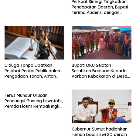
Perkuat Sinergi Tingkatkan
Pendapatan Daerah, Bupati
Terima Audensi dengan
Samsat
Diduga Tanpa Libatkan
Bupati OKU Selatan
Pejabat Penilai Publik dalam
Serahkan Bantuan Kepada
Pengadaan Tanah, Anton
Korban Kebakaran di Desa
Bulet Rebon Desak Kejati
Nagar Agung Buay Runjung
NTT Periksa Bupati Flotim
Terus Mundur Urusan
Pengungsi Gunung Lewotobi,
Pemda Flotim Kembali ingkar
dan Abaikan Pembayaran
Tanah Akses Jalan ke
Huntap Kuhe.
Gubernur Sumut hadiahkan
rumah bagi siswi SD peraih