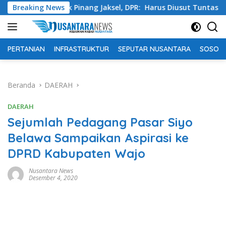
Langsung
dok Pinang Jaksel, DPR: Harus Diusut Tuntas
Breaking News
Tingkatk
ke
konten
PERTANIAN
INFRASTRUKTUR
SEPUTAR NUSANTARA
SOSOK 
Beranda
DAERAH
DAERAH
Sejumlah Pedagang Pasar Siyo
Belawa Sampaikan Aspirasi ke
DPRD Kabupaten Wajo
Nusantara News
Desember 4, 2020