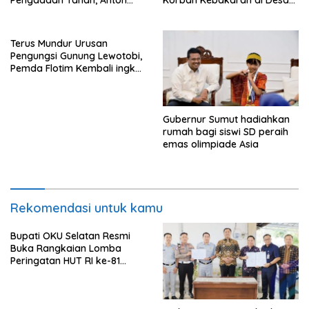
Bulet Rebon Desak Kejati
Nagar Agung Buay Runjung
NTT Periksa Bupati Flotim
Terus Mundur Urusan
Pengungsi Gunung Lewotobi,
Pemda Flotim Kembali ingkar
dan Abaikan Pembayaran
Tanah Akses Jalan ke
Huntap Kuhe.
Gubernur Sumut hadiahkan
rumah bagi siswi SD peraih
emas olimpiade Asia
Rekomendasi untuk kamu
Bupati OKU Selatan Resmi
Buka Rangkaian Lomba
Peringatan HUT RI ke-81
Tahun 2026