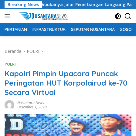
Langsung
Dibukanya Jalur Penerbangan Langsung Palu- Guangzhou Sangat 
Breaking News
ke
konten
PERTANIAN
INFRASTRUKTUR
SEPUTAR NUSANTARA
SOSOK 
Beranda
POLRI
POLRI
Kapolri Pimpin Upacara Puncak
Peringatan HUT Korpolairud ke-70
Secara Virtual
Nusantara News
Desember 1, 2020