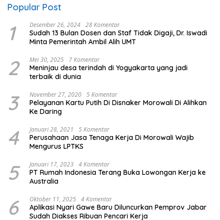
Popular Post
1
Desember 26, 2024
28 Komentar
Sudah 13 Bulan Dosen dan Staf Tidak Digaji, Dr. Iswadi
Minta Pemerintah Ambil Alih UMT
2
Mei 30, 2025
7 Komentar
Meninjau desa terindah di Yogyakarta yang jadi
terbaik di dunia
3
November 27, 2020
5 Komentar
Pelayanan Kartu Putih Di Disnaker Morowali Di Alihkan
Ke Daring
4
Januari 28, 2021
5 Komentar
Perusahaan Jasa Tenaga Kerja Di Morowali Wajib
Mengurus LPTKS
5
Januari 17, 2023
4 Komentar
PT Rumah Indonesia Terang Buka Lowongan Kerja ke
Australia
6
Oktober 11, 2025
4 Komentar
Aplikasi Nyari Gawe Baru Diluncurkan Pemprov Jabar
Sudah Diakses Ribuan Pencari Kerja