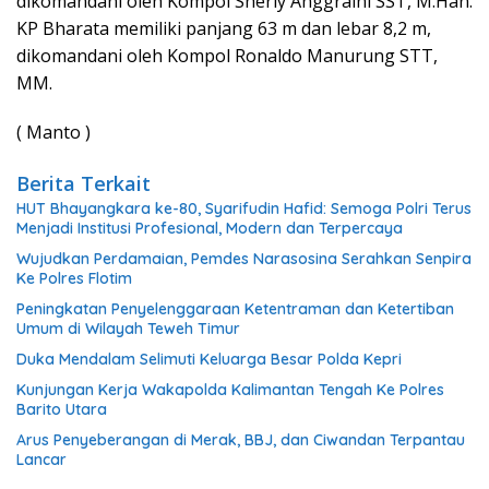
dikomandani oleh Kompol Sherly Anggraini SST, M.Han.
KP Bharata memiliki panjang 63 m dan lebar 8,2 m,
dikomandani oleh Kompol Ronaldo Manurung STT,
MM.
( Manto )
Berita Terkait
HUT Bhayangkara ke-80, Syarifudin Hafid: Semoga Polri Terus
Menjadi Institusi Profesional, Modern dan Terpercaya
Wujudkan Perdamaian, Pemdes Narasosina Serahkan Senpira
Ke Polres Flotim
Peningkatan Penyelenggaraan Ketentraman dan Ketertiban
Umum di Wilayah Teweh Timur
Duka Mendalam Selimuti Keluarga Besar Polda Kepri
Kunjungan Kerja Wakapolda Kalimantan Tengah Ke Polres
Barito Utara
Arus Penyeberangan di Merak, BBJ, dan Ciwandan Terpantau
Lancar