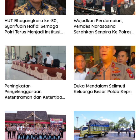
HUT Bhayangkara ke-80,
Wujudkan Perdamaian,
Syarifudin Hafid: Semoga
Pemdes Narasosina
Polri Terus Menjadi Institusi
Serahkan Senpira Ke Polres
Profesional, Modern dan
Flotim
Terpercaya
Peningkatan
Duka Mendalam Selimuti
Penyelenggaraan
Keluarga Besar Polda Kepri
Ketentraman dan Ketertiban
Umum di Wilayah Teweh
Timur