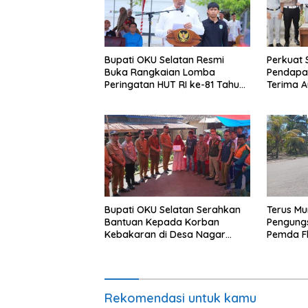
Bupati OKU Selatan Resmi
Perkuat 
Buka Rangkaian Lomba
Pendapat
Peringatan HUT RI ke-81 Tahun
Terima A
2026
Samsat
Bupati OKU Selatan Serahkan
Terus Mu
Bantuan Kepada Korban
Pengungs
Kebakaran di Desa Nagar
Pemda Fl
Agung Buay Runjung
dan Aba
Tanah Ak
Kuhe.
Rekomendasi untuk kamu