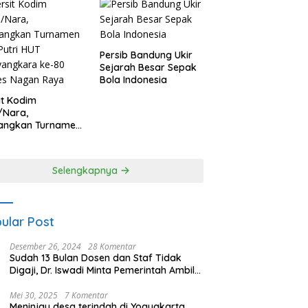
Persib Bandung Ukir
Sejarah Besar Sepak
Bola Indonesia
it Kodim
/Nara,
angkan Turnamen
 Putri HUT
yangkara ke-80
es Nagan Raya
Selengkapnya
ular Post
Desember 26, 2024
28 Komentar
Sudah 13 Bulan Dosen dan Staf Tidak
Digaji, Dr. Iswadi Minta Pemerintah Ambil
Alih UMT
Mei 30, 2025
7 Komentar
Meninjau desa terindah di Yogyakarta