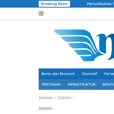
Langsung
Breaking News
Pertumbuhan 5,29 Persen, Berkualitas 
ke
konten
Bisnis dan Ekonomi
Otomotif
Perta
PERTANIAN
INFRASTRUKTUR
SEPUT
Beranda
DAERAH
DAERAH