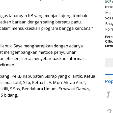
ugas lapangan KB yang menjadi ujung tombak
tkan barisan dengan saling bersatu padu,
 dalam mensukseskan program bangga kencana,”
Pers
0116
ilantik. Saya mengharapkan dengan adanya
Men
Voli
dapat mengembangkan metode penyuluhan,
Bha
an efesien, serta menyebarluaskan informasi
Polr
dirman.
ng IPeKB Kabupaten Sidrap yang dilantik, Ketua
Pop
inda Latif, S.Ip, Ketua II, A. Muh. Akrab Arief,
kifli, S.Sos, Bendahara Umum, Ernawati Darwis,
1
5 bidang.
2