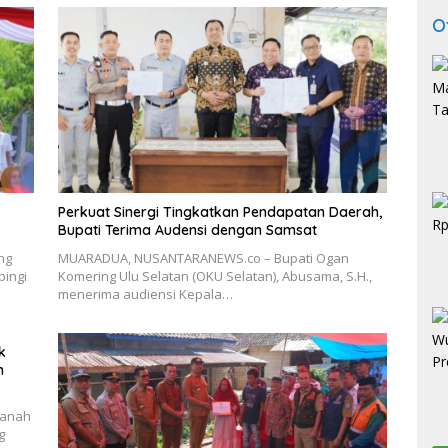
O
Perkuat Sinergi Tingkatkan Pendapatan Daerah,
Bupati Terima Audensi dengan Samsat
ng
MUARADUA, NUSANTARANEWS.co – Bupati Ogan
pingi
Komering Ulu Selatan (OKU Selatan), Abusama, S.H.,
menerima audiensi Kepala…
k
n
tanah
g