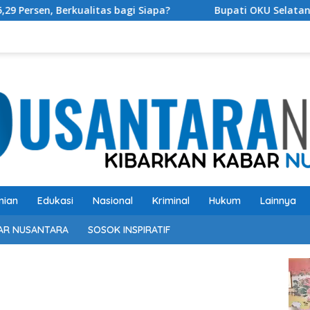
bagi Siapa?
Bupati OKU Selatan Resmi Buka Rangkaian 
nian
Edukasi
Nasional
Kriminal
Hukum
Lainnya
AR NUSANTARA
SOSOK INSPIRATIF
Pem
Vide