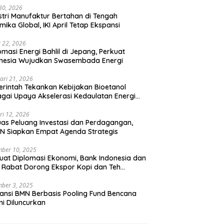
 30, 2026
stri Manufaktur Bertahan di Tengah
mika Global, IKI April Tetap Ekspansi
 22, 2026
omasi Energi Bahlil di Jepang, Perkuat
onesia Wujudkan Swasembada Energi
ari 21, 2026
rintah Tekankan Kebijakan Bioetanol
gai Upaya Akselerasi Kedaulatan Energi
onal
ri 12, 2026
uas Peluang Investasi dan Perdagangan,
N Siapkan Empat Agenda Strategis
ber 10, 2025
uat Diplomasi Ekonomi, Bank Indonesia dan
 Rabat Dorong Ekspor Kopi dan Teh
nesia di Maroko
ber 3, 2025
ansi BMN Berbasis Pooling Fund Bencana
i Diluncurkan