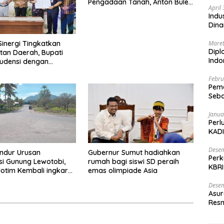
Pengadaan Tanah, Anton Bulet
April
Rebon Desak Kejati NTT
Indu
Periksa Bupati Flotim
Dina
Sinergi Tingkatkan
Maret
Dipl
an Daerah, Bupati
Ind
udensi dengan
Febru
Peme
Seba
Nasi
Janua
Perl
KADI
Desem
ndur Urusan
Gubernur Sumut hadiahkan
Perk
i Gunung Lewotobi,
rumah bagi siswi SD peraih
KBRI
otim Kembali ingkar
emas olimpiade Asia
Indo
ikan Pembayaran
Desem
ses Jalan ke Huntap
Asur
Resm