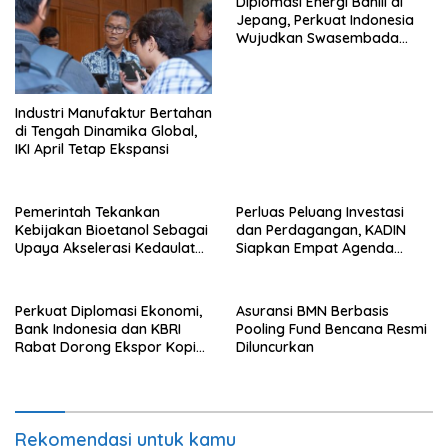
Diplomasi Energi Bahlil di
Jepang, Perkuat Indonesia
Wujudkan Swasembada
Energi
Industri Manufaktur Bertahan
di Tengah Dinamika Global,
IKI April Tetap Ekspansi
Pemerintah Tekankan
Perluas Peluang Investasi
Kebijakan Bioetanol Sebagai
dan Perdagangan, KADIN
Upaya Akselerasi Kedaulatan
Siapkan Empat Agenda
Energi Nasional
Strategis
Perkuat Diplomasi Ekonomi,
Asuransi BMN Berbasis
Bank Indonesia dan KBRI
Pooling Fund Bencana Resmi
Rabat Dorong Ekspor Kopi
Diluncurkan
dan Teh Indonesia di Maroko
Rekomendasi untuk kamu