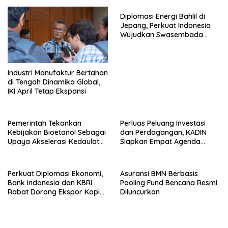
Diplomasi Energi Bahlil di
Jepang, Perkuat Indonesia
Wujudkan Swasembada
Energi
Industri Manufaktur Bertahan
di Tengah Dinamika Global,
IKI April Tetap Ekspansi
Pemerintah Tekankan
Perluas Peluang Investasi
Kebijakan Bioetanol Sebagai
dan Perdagangan, KADIN
Upaya Akselerasi Kedaulatan
Siapkan Empat Agenda
Energi Nasional
Strategis
Perkuat Diplomasi Ekonomi,
Asuransi BMN Berbasis
Bank Indonesia dan KBRI
Pooling Fund Bencana Resmi
Rabat Dorong Ekspor Kopi
Diluncurkan
dan Teh Indonesia di Maroko