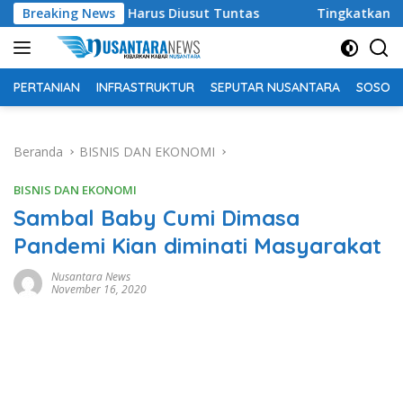
Langsung
el, DPR: Harus Diusut Tuntas
Breaking News
Tingkatkan Kualitas Pen
ke
konten
PERTANIAN
INFRASTRUKTUR
SEPUTAR NUSANTARA
SOSOK 
Beranda
BISNIS DAN EKONOMI
BISNIS DAN EKONOMI
Sambal Baby Cumi Dimasa
Pandemi Kian diminati Masyarakat
Nusantara News
November 16, 2020