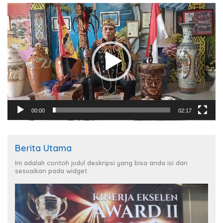
Pemutar
Video
00:00
02:17
Berita Utama
Ini adalah contoh judul deskripsi yang bisa anda isi dan
sesuaikan pada widget