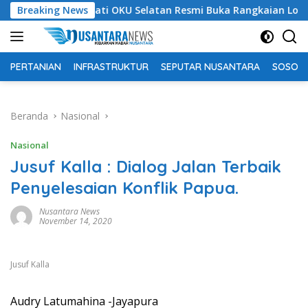
Langsung
Bupati OKU Selatan Resmi Buka Rangkaian Lomba Peringat
Breaking News
ke
konten
PERTANIAN
INFRASTRUKTUR
SEPUTAR NUSANTARA
SOSOK 
Beranda
Nasional
Nasional
Jusuf Kalla : Dialog Jalan Terbaik
Penyelesaian Konflik Papua.
Nusantara News
November 14, 2020
Jusuf Kalla
Audry Latumahina -Jayapura