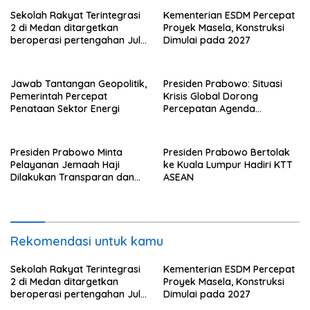
Sekolah Rakyat Terintegrasi
Kementerian ESDM Percepat
2 di Medan ditargetkan
Proyek Masela, Konstruksi
beroperasi pertengahan Juli
Dimulai pada 2027
ini
Jawab Tantangan Geopolitik,
Presiden Prabowo: Situasi
Pemerintah Percepat
Krisis Global Dorong
Penataan Sektor Energi
Percepatan Agenda
Transformasi Nasional
Presiden Prabowo Minta
Presiden Prabowo Bertolak
Pelayanan Jemaah Haji
ke Kuala Lumpur Hadiri KTT
Dilakukan Transparan dan
ASEAN
Akuntabel
Rekomendasi untuk kamu
Sekolah Rakyat Terintegrasi
Kementerian ESDM Percepat
2 di Medan ditargetkan
Proyek Masela, Konstruksi
beroperasi pertengahan Juli
Dimulai pada 2027
ini