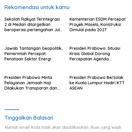
Rekomendasi untuk kamu
Sekolah Rakyat Terintegrasi
Kementerian ESDM Percepat
2 di Medan ditargetkan
Proyek Masela, Konstruksi
beroperasi pertengahan Juli
Dimulai pada 2027
ini
Jawab Tantangan Geopolitik,
Presiden Prabowo: Situasi
Pemerintah Percepat
Krisis Global Dorong
Penataan Sektor Energi
Percepatan Agenda
Transformasi Nasional
Presiden Prabowo Minta
Presiden Prabowo Bertolak
Pelayanan Jemaah Haji
ke Kuala Lumpur Hadiri KTT
Dilakukan Transparan dan
ASEAN
Akuntabel
Tinggalkan Balasan
Alamat email Anda tidak akan dipublikasikan.
Ruas yang wajib