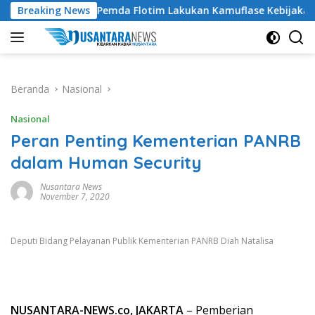
Langsung
n Tuding Pemda Flotim Lakukan Kamuflase Kebijakan Politik A
Breaking News
ke
konten
Beranda
Nasional
Nasional
Peran Penting Kementerian PANRB
dalam Human Security
Nusantara News
November 7, 2020
Deputi Bidang Pelayanan Publik Kementerian PANRB Diah Natalisa
NUSANTARA-NEWS.co, JAKARTA
– Pemberian