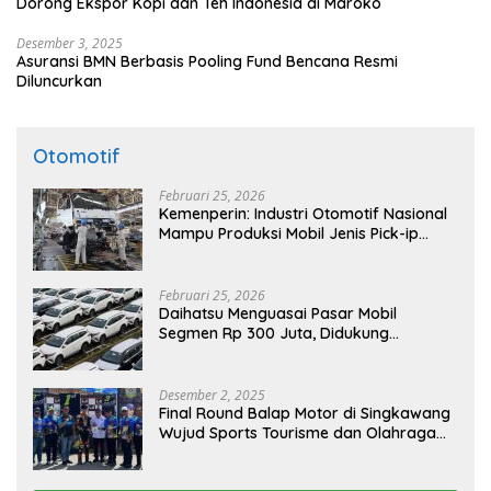
Dorong Ekspor Kopi dan Teh Indonesia di Maroko
Desember 3, 2025
Asuransi BMN Berbasis Pooling Fund Bencana Resmi
Diluncurkan
Otomotif
Februari 25, 2026
Kemenperin: Industri Otomotif Nasional
Mampu Produksi Mobil Jenis Pick-ip
Sendiri, Tak Perlu Impor
Februari 25, 2026
Daihatsu Menguasai Pasar Mobil
Segmen Rp 300 Juta, Didukung
Penguatan Ekspor
Desember 2, 2025
Final Round Balap Motor di Singkawang
Wujud Sports Tourisme dan Olahraga
Prestasi