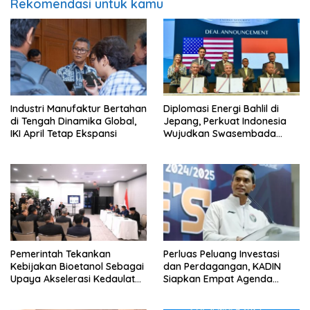
Rekomendasi untuk kamu
Industri Manufaktur Bertahan
Diplomasi Energi Bahlil di
di Tengah Dinamika Global,
Jepang, Perkuat Indonesia
IKI April Tetap Ekspansi
Wujudkan Swasembada
Energi
Pemerintah Tekankan
Perluas Peluang Investasi
Kebijakan Bioetanol Sebagai
dan Perdagangan, KADIN
Upaya Akselerasi Kedaulatan
Siapkan Empat Agenda
Energi Nasional
Strategis