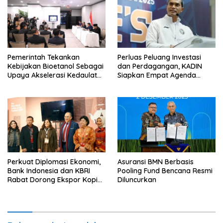
Pemerintah Tekankan
Perluas Peluang Investasi
Kebijakan Bioetanol Sebagai
dan Perdagangan, KADIN
Upaya Akselerasi Kedaulatan
Siapkan Empat Agenda
Energi Nasional
Strategis
Perkuat Diplomasi Ekonomi,
Asuransi BMN Berbasis
Bank Indonesia dan KBRI
Pooling Fund Bencana Resmi
Rabat Dorong Ekspor Kopi
Diluncurkan
dan Teh Indonesia di Maroko