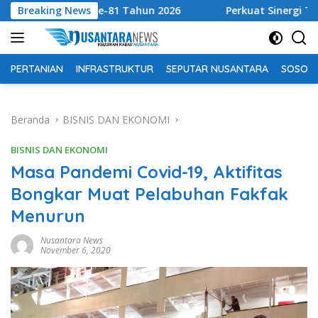
Langsung
e-81 Tahun 2026
Breaking News
Perkuat Sinergi Tingkatkan Pendapat
ke
konten
PERTANIAN
INFRASTRUKTUR
SEPUTAR NUSANTARA
SOSOK 
Beranda
BISNIS DAN EKONOMI
BISNIS DAN EKONOMI
Masa Pandemi Covid-19, Aktifitas
Bongkar Muat Pelabuhan Fakfak
Menurun
Nusantara News
November 6, 2020