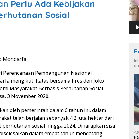
n Perlu Ada Kebijakan
erhutanan Sosial
B
o Monoarfa
In
an
i Perencanaan Pembangunan Nasional
rfa mengikuti Ratas bersama Presiden Joko
mi Masyarakat Berbasis Perhutanan Sosial
asa, 3 November 2020.
kan oleh pemerintah dalam 6 tahun ini, dalam
t telah berjalan sebanyak 4.2 juta hektar dari
et perhutanan sosial hingga 2024. Diharapkan sisa
Ag
diselesaikan dalam empat tahun mendatang.
Pe