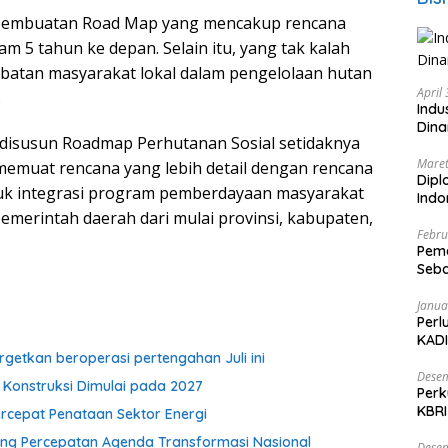
pembuatan Road Map yang mencakup rencana
am 5 tahun ke depan. Selain itu, yang tak kalah
libatan masyarakat lokal dalam pengelolaan hutan
April
.
Indu
Dina
 disusun Roadmap Perhutanan Sosial setidaknya
Maret
memuat rencana yang lebih detail dengan rencana
Dipl
suk integrasi program pemberdayaan masyarakat
Ind
emerintah daerah dari mulai provinsi, kabupaten,
Febru
Peme
Seba
Nasi
Janua
Perl
KADI
rgetkan beroperasi pertengahan Juli ini
Desem
 Konstruksi Dimulai pada 2027
Perk
KBRI
rcepat Penataan Sektor Energi
Indo
orong Percepatan Agenda Transformasi Nasional
Desem