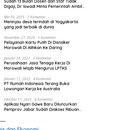
Sudah 13 Bulan Dosen dan Staf Tidak
Digaji, Dr. Iswadi Minta Pemerintah Ambil
Alih UMT
Mei 30, 2025
7 Komentar
Meninjau desa terindah di Yogyakarta
yang jadi terbaik di dunia
November 27, 2020
5 Komentar
Pelayanan Kartu Putih Di Disnaker
Morowali Di Alihkan Ke Daring
Januari 28, 2021
5 Komentar
Perusahaan Jasa Tenaga Kerja Di
Morowali Wajib Mengurus LPTKS
Januari 17, 2023
4 Komentar
PT Rumah Indonesia Terang Buka
Lowongan Kerja ke Australia
Oktober 11, 2025
4 Komentar
Aplikasi Nyari Gawe Baru Diluncurkan
Pemprov Jabar Sudah Diakses Ribuan
Pencari Kerja
nis dan Ekonomi