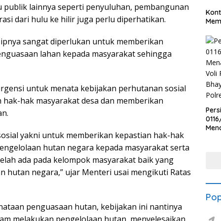
isu publik lainnya seperti penyuluhan, pembangunan
Kont
si dari hulu ke hilir juga perlu diperhatikan.
Meme
sipnya sangat diperlukan untuk memberikan
 penguasaan lahan kepada masyarakat sehingga
gensi untuk menata kebijakan perhutanan sosial
n hak-hak masyarakat desa dan memberikan
Pers
n.
0116
Men
sosial yakni untuk memberikan kepastian hak-hak
Voli
Bha
engelolaan hutan negara kepada masyarakat serta
Polr
elah ada pada kelompok masyarakat baik yang
n hutan negara,” ujar Menteri usai mengikuti Ratas
Pop
taan penguasaan hutan, kebijakan ini nantinya
am melakukan pengelolaan hutan, menyelesaikan