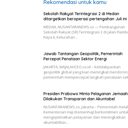
Rekomendasi untuk kamu
Sekolah Rakyat Terintegrasi 2 di Medan
ditargetkan beroperasi pertengahan Juli ini
MEDAN, NUSANTARANEWS.co — Pembangunan
Sekolah Rakyat (SR) Terintegrasi 2 di Jalan Flam
Raya II, Kelurahan…
Jawab Tantangan Geopolitik, Pemerintah
Percepat Penataan Sektor Energi
JAKARTA, MAJALAHCEO.co.id – Ketidakpastian
geopolitik global yang kian meningkat mendoron
pemerintah mempercepat langkah penataan se
Presiden Prabowo Minta Pelayanan Jemaah 
Dilakukan Transparan dan Akuntabel
NUSANTARANEWS.co, Jakarta – Pemerintah melal
Kementerian Haji (Kemenhaj) berkomitmen untu
mengoptimalkan pelayanan dan meningkatkan
akuntabilitas…