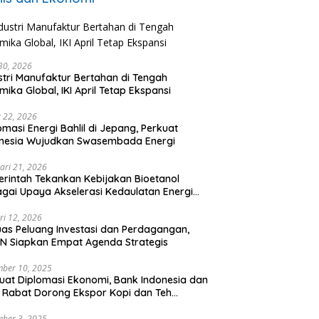
 30, 2026
stri Manufaktur Bertahan di Tengah
mika Global, IKI April Tetap Ekspansi
 22, 2026
omasi Energi Bahlil di Jepang, Perkuat
onesia Wujudkan Swasembada Energi
ari 21, 2026
rintah Tekankan Kebijakan Bioetanol
gai Upaya Akselerasi Kedaulatan Energi
onal
ri 12, 2026
uas Peluang Investasi dan Perdagangan,
N Siapkan Empat Agenda Strategis
ber 10, 2025
uat Diplomasi Ekonomi, Bank Indonesia dan
 Rabat Dorong Ekspor Kopi dan Teh
nesia di Maroko
ber 3, 2025