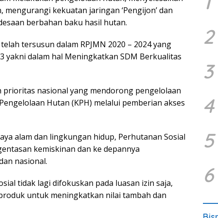
1
n, mengurangi kekuatan jaringan ‘Pengijon’ dan
pedesaan berbahan baku hasil hutan.
2
 telah tersusun dalam RPJMN 2020 – 2024 yang
e 3 yakni dalam hal Meningkatkan SDM Berkualitas
3
 prioritas nasional yang mendorong pengelolaan
4
n Pengelolaan Hutan (KPH) melalui pemberian akses
5
aya alam dan lingkungan hidup, Perhutanan Sosial
entasan kemiskinan dan ke depannya
an nasional.
6
al tidak lagi difokuskan pada luasan izin saja,
produk untuk meningkatkan nilai tambah dan
Bis