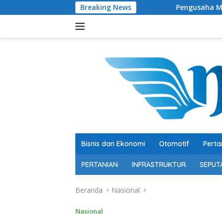
Langsung
Breaking News
Pengusaha Muda Muhammad Risk
ke
konten
Bisnis dan Ekonomi
Otomotif
Perta
PERTANIAN
INFRASTRUKTUR
SEPUT
Beranda
Nasional
Nasional