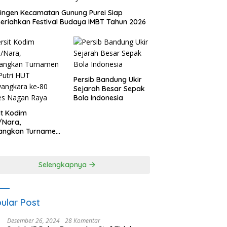
ingen Kecamatan Gunung Purei Siap
riahkan Festival Budaya IMBT Tahun 2026
Persib Bandung Ukir
Sejarah Besar Sepak
Bola Indonesia
it Kodim
/Nara,
angkan Turnamen
 Putri HUT
yangkara ke-80
es Nagan Raya
Selengkapnya
ular Post
Desember 26, 2024
28 Komentar