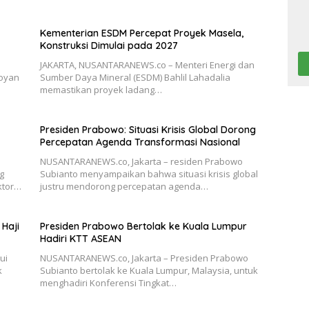
Kementerian ESDM Percepat Proyek Masela,
Konstruksi Dimulai pada 2027
JAKARTA, NUSANTARANEWS.co – Menteri Energi dan
boyan
Sumber Daya Mineral (ESDM) Bahlil Lahadalia
memastikan proyek ladang…
Presiden Prabowo: Situasi Krisis Global Dorong
Percepatan Agenda Transformasi Nasional
NUSANTARANEWS.co, Jakarta – residen Prabowo
g
Subianto menyampaikan bahwa situasi krisis global
ktor…
justru mendorong percepatan agenda…
Haji
Presiden Prabowo Bertolak ke Kuala Lumpur
Hadiri KTT ASEAN
ui
NUSANTARANEWS.co, Jakarta – Presiden Prabowo
k
Subianto bertolak ke Kuala Lumpur, Malaysia, untuk
menghadiri Konferensi Tingkat…