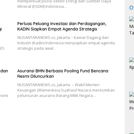
memperkuat posisi sektor Energi dan Sumber Daya
Mineral (ESDM) Indonesia…
O
Perluas Peluang Investasi dan Perdagangan,
i
KADIN Siapkan Empat Agenda Strategis
NUSANTARANEWS.co, Jakarta – Kamar Dagang dan
Industri (Kadin) Indonesia menyiapkan empat agenda
 E5
strategis pada awal…
 dan
Asuransi BMN Berbasis Pooling Fund Bencana
Resmi Diluncurkan
NUSANTARANEWS.co, Jakarta – Wakil Menteri
Keuangan (Wamenkeu) Suahasil Nazara meresmikan
nomi
peluncuran asuransi Barang Milik Negara…