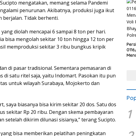
 Sucipto mengatakan, memang selama Pandemi
galami penurunan. Akibatnya, produksi juga ikut
berjalan. Tidak berhenti.
yang diolah mencapai 6 sampai 8 ton per hari.
a bisa mengolah sekitar 10 ton hingga 12 ton per
Pers
asil memproduksi sekitar 3 ribu bungkus kripik
0116
Men
Voli
Bha
 dan di pasar tradisional. Sementara pemasaran di
Polr
 di satu ritel saja, yaitu Indomart. Pasokan itu pun
batas untuk wilayah Surabaya, Mojokerto dan
Pop
, saya biasanya bisa kirim sekitar 20 dos. Satu dos
1
us sekitar Rp 20 ribu. Dengan skema pembayaran
n setelah dikirim dilunasi sisianya,” terang Sucipto.
2
i yang bisa memberikan pelatihan peningkatan