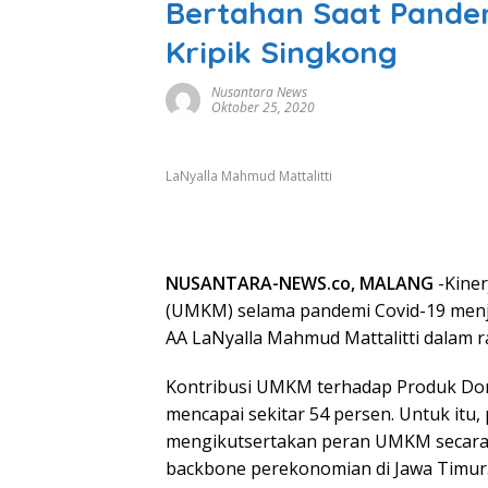
Bertahan Saat Pandem
Kripik Singkong
Nusantara News
Oktober 25, 2020
LaNyalla Mahmud Mattalitti
NUSANTARA-NEWS.co, MALANG
-Kiner
(UMKM) selama pandemi Covid-19 menja
AA LaNyalla Mahmud Mattalitti dalam r
Kontribusi UMKM terhadap Produk Dom
mencapai sekitar 54 persen. Untuk itu
mengikutsertakan peran UMKM secara l
backbone perekonomian di Jawa Timur. 