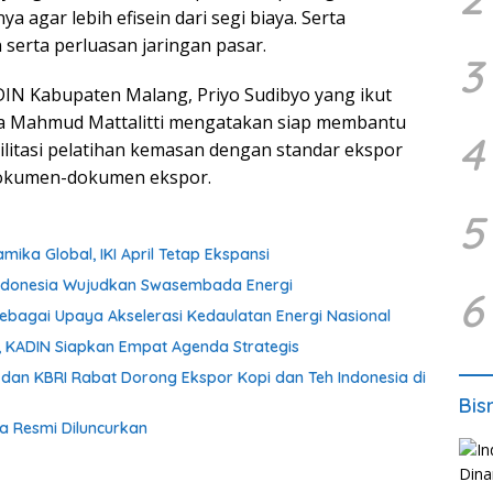
ya agar lebih efisein dari segi biaya. Serta
erta perluasan jaringan pasar.
3
IN Kabupaten Malang, Priyo Sudibyo yang ikut
a Mahmud Mattalitti mengatakan siap membantu
4
itasi pelatihan kemasan dengan standar ekspor
dokumen-dokumen ekspor.
5
mika Global, IKI April Tetap Ekspansi
t Indonesia Wujudkan Swasembada Energi
6
ebagai Upaya Akselerasi Kedaulatan Energi Nasional
, KADIN Siapkan Empat Agenda Strategis
 dan KBRI Rabat Dorong Ekspor Kopi dan Teh Indonesia di
Bis
a Resmi Diluncurkan