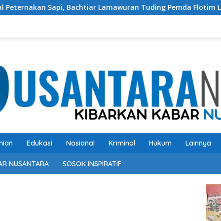
pi, Bachtiar Lamawuran Tuding Pemda Flotim Lakukan Kamuflase
nian
Edukasi
Nasional
Kriminal
Hukum
Lainnya
AR NUSANTARA
SOSOK INSPIRATIF
Pem
Vide