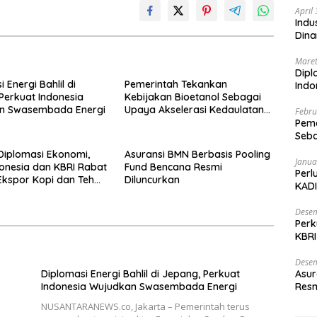
April
Indu
Dina
Maret
Dipl
 Energi Bahlil di
Pemerintah Tekankan
Ind
Perkuat Indonesia
Kebijakan Bioetanol Sebagai
n Swasembada Energi
Upaya Akselerasi Kedaulatan
Febru
Energi Nasional
Peme
Seba
Nasi
Diplomasi Ekonomi,
Asuransi BMN Berbasis Pooling
Janua
onesia dan KBRI Rabat
Fund Bencana Resmi
Perl
kspor Kopi dan Teh
Diluncurkan
KADI
a di Maroko
Desem
Perk
KBRI
Indo
Desem
Diplomasi Energi Bahlil di Jepang, Perkuat
Asur
Indonesia Wujudkan Swasembada Energi
Resm
NUSANTARANEWS.co, Jakarta – Pemerintah terus