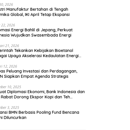
 30, 2026
stri Manufaktur Bertahan di Tengah
mika Global, IKI April Tetap Ekspansi
 22, 2026
omasi Energi Bahlil di Jepang, Perkuat
onesia Wujudkan Swasembada Energi
ari 21, 2026
rintah Tekankan Kebijakan Bioetanol
gai Upaya Akselerasi Kedaulatan Energi
onal
ri 12, 2026
uas Peluang Investasi dan Perdagangan,
N Siapkan Empat Agenda Strategis
ber 10, 2025
uat Diplomasi Ekonomi, Bank Indonesia dan
 Rabat Dorong Ekspor Kopi dan Teh
nesia di Maroko
ber 3, 2025
ansi BMN Berbasis Pooling Fund Bencana
i Diluncurkan