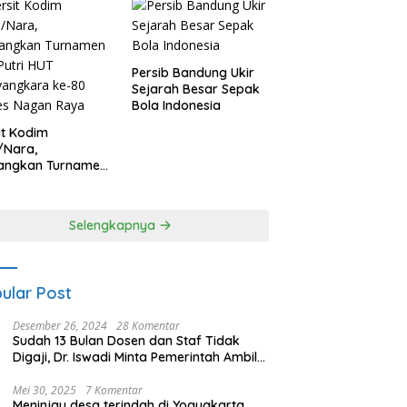
Persib Bandung Ukir
Sejarah Besar Sepak
Bola Indonesia
it Kodim
/Nara,
angkan Turnamen
 Putri HUT
yangkara ke-80
es Nagan Raya
Selengkapnya
ular Post
Desember 26, 2024
28 Komentar
Sudah 13 Bulan Dosen dan Staf Tidak
Digaji, Dr. Iswadi Minta Pemerintah Ambil
Alih UMT
Mei 30, 2025
7 Komentar
Meninjau desa terindah di Yogyakarta