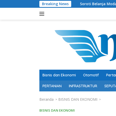
Langsung
Breaking News
Soroti Belanja Modal Peternakan Sa
ke
konten
Bisnis dan Ekonomi
Otomotif
Perta
PERTANIAN
INFRASTRUKTUR
SEPUT
Beranda
BISNIS DAN EKONOMI
BISNIS DAN EKONOMI