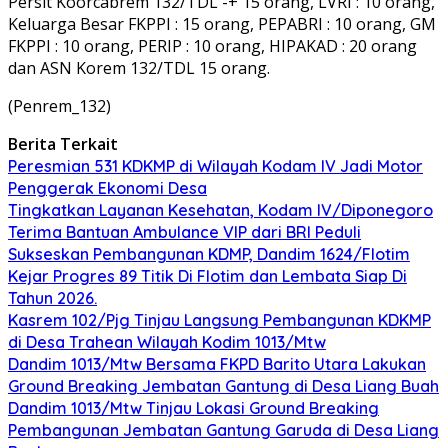
Persit Koorcabrem 132/TDL -+ 15 orang, LVRI : 10 orang,
Keluarga Besar FKPPI : 15 orang, PEPABRI : 10 orang, GM
FKPPI : 10 orang, PERIP : 10 orang, HIPAKAD : 20 orang
dan ASN Korem 132/TDL 15 orang.
(Penrem_132)
Berita Terkait
Peresmian 531 KDKMP di Wilayah Kodam IV Jadi Motor
Penggerak Ekonomi Desa
Tingkatkan Layanan Kesehatan, Kodam IV/Diponegoro
Terima Bantuan Ambulance VIP dari BRI Peduli
Sukseskan Pembangunan KDMP, Dandim 1624/Flotim
Kejar Progres 89 Titik Di Flotim dan Lembata Siap Di
Tahun 2026.
Kasrem 102/Pjg Tinjau Langsung Pembangunan KDKMP
di Desa Trahean Wilayah Kodim 1013/Mtw
Dandim 1013/Mtw Bersama FKPD Barito Utara Lakukan
Ground Breaking Jembatan Gantung di Desa Liang Buah
Dandim 1013/Mtw Tinjau Lokasi Ground Breaking
Pembangunan Jembatan Gantung Garuda di Desa Liang