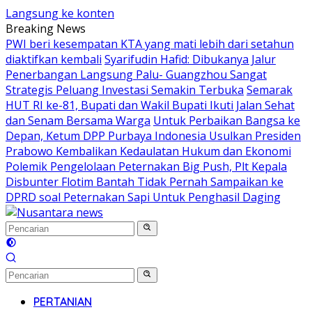
Langsung ke konten
Breaking News
PWI beri kesempatan KTA yang mati lebih dari setahun
diaktifkan kembali
Syarifudin Hafid: Dibukanya Jalur
Penerbangan Langsung Palu- Guangzhou Sangat
Strategis Peluang Investasi Semakin Terbuka
Semarak
HUT RI ke-81, Bupati dan Wakil Bupati Ikuti Jalan Sehat
dan Senam Bersama Warga
Untuk Perbaikan Bangsa ke
Depan, Ketum DPP Purbaya Indonesia Usulkan Presiden
Prabowo Kembalikan Kedaulatan Hukum dan Ekonomi
Polemik Pengelolaan Peternakan Big Push, Plt Kepala
Disbunter Flotim Bantah Tidak Pernah Sampaikan ke
DPRD soal Peternakan Sapi Untuk Penghasil Daging
PERTANIAN