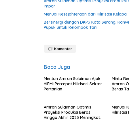
Amran Sulaiman Optimis Proyeksi Produksi 
Impor
Menuai Kesejahteraan dari Hilirisasi Kelapa
Bersinergi dengan DKP3 Kota Serang, Kanwi
Pupuk untuk Kelompok Tani
Komentar
Baca Juga
Mentan Amran Sulaiman Ajak
Minta Res
HIPMI Percepat Hilirisasi Sektor
Amran Op
Pertanian
Beras Ta
Amran Sulaiman Optimis
Menuai K
Proyeksi Produksi Beras
Hilirisas
Hingga Akhir 2025 Meningkat
4,1 Juta Ton Tanpa Impor