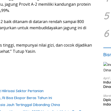
itu, jagung Provit A-2 memiliki kandungan protein
4,99%.
5
A-2 baik ditanam di dataran rendah sampai 800
dianjurkan untuk membudidayakan jagung ini di
6
s tinggi, mempunyai nilai gizi, dan cocok dijadikan
ehat.” Tutup Yasin.
Bis
April
Indu
Dina
ilirisasi Sektor Pertanian
Maret
, RI Bisa Ekspor Beras Tahun Ini
Dipl
Ind
esia Jauh Tertinggal Dibanding China