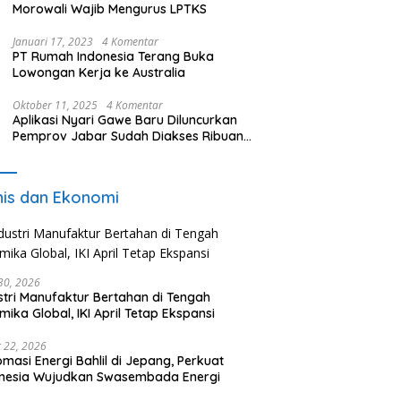
Morowali Wajib Mengurus LPTKS
Januari 17, 2023
4 Komentar
PT Rumah Indonesia Terang Buka
Lowongan Kerja ke Australia
Oktober 11, 2025
4 Komentar
Aplikasi Nyari Gawe Baru Diluncurkan
Pemprov Jabar Sudah Diakses Ribuan
Pencari Kerja
nis dan Ekonomi
 30, 2026
stri Manufaktur Bertahan di Tengah
mika Global, IKI April Tetap Ekspansi
 22, 2026
omasi Energi Bahlil di Jepang, Perkuat
onesia Wujudkan Swasembada Energi