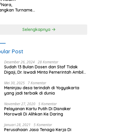
/Nara,
angkan Turnamen
 Putri HUT
yangkara ke-80
es Nagan Raya
Selengkapnya
ular Post
Desember 26, 2024
28 Komentar
Sudah 13 Bulan Dosen dan Staf Tidak
Digaji, Dr. Iswadi Minta Pemerintah Ambil
Alih UMT
Mei 30, 2025
7 Komentar
Meninjau desa terindah di Yogyakarta
yang jadi terbaik di dunia
November 27, 2020
5 Komentar
Pelayanan Kartu Putih Di Disnaker
Morowali Di Alihkan Ke Daring
Januari 28, 2021
5 Komentar
Perusahaan Jasa Tenaga Kerja Di