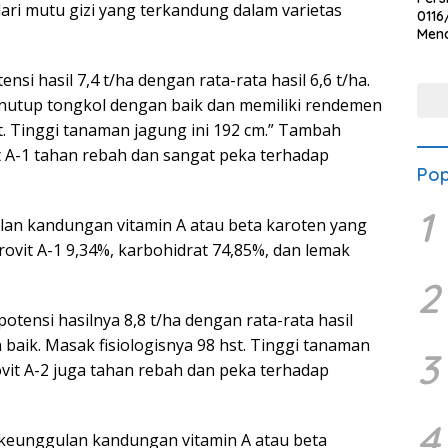
ari mutu gizi yang terkandung dalam varietas
0116
Men
Voli
Bha
ensi hasil 7,4 t/ha dengan rata-rata hasil 6,6 t/ha.
Polr
utup tongkol dengan baik dan memiliki rendemen
st. Tinggi tanaman jagung ini 192 cm.” Tambah
it A-1 tahan rebah dan sangat peka terhadap
Pop
1
an kandungan vitamin A atau beta karoten yang
ovit A-1 9,34%, karbohidrat 74,85%, dan lemak
2
otensi hasilnya 8,8 t/ha dengan rata-rata hasil
baik. Masak fisiologisnya 98 hst. Tinggi tanaman
3
vit A-2 juga tahan rebah dan peka terhadap
4
 keunggulan kandungan vitamin A atau beta