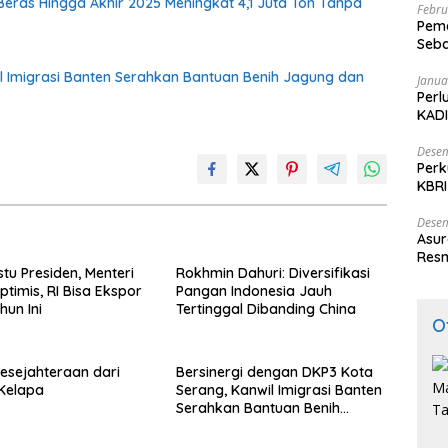
Beras Hingga Akhir 2025 Meningkat 4,1 Juta Ton Tanpa
Febru
Peme
Seba
Nasi
l Imigrasi Banten Serahkan Bantuan Benih Jagung dan
Janua
Perl
KADI
Desem
Perk
KBRI
Indo
Desem
Asur
Resm
tu Presiden, Menteri
Rokhmin Dahuri: Diversifikasi
timis, RI Bisa Ekspor
Pangan Indonesia Jauh
hun Ini
Tertinggal Dibanding China
O
esejahteraan dari
Bersinergi dengan DKP3 Kota
i Kelapa
Serang, Kanwil Imigrasi Banten
Serahkan Bantuan Benih
Jagung dan Pupuk untuk
Kelompok Tani