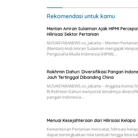
Rekomendasi untuk kamu
Mentan Amran Sulaiman Ajak HIPMI Percepa
Hilirisasi Sektor Pertanian
NUSANTARANEWS.co, Jakarta – Menteri Pertania
(Mentan) Andi Amran Sulaiman mengajak Himpu
Pengusaha Muda Indonesia (HIPMI)…
Rokhmin Dahuri: Diversifikasi Pangan Indon
Jauh Tertinggal Dibanding China
NUSANTARANEWS.co, Jakarta – Anggota Komisi I
RI Rokhmin Dahuri menyoroti lemahnya diversifi
pangan Indonesia…
Menuai Kesejahteraan dari Hilirisasi Kelapa
Kementerian Pertanian mencatat, hilirisasi kela
dapat meningkatkan nilai tambah hingga lima kali