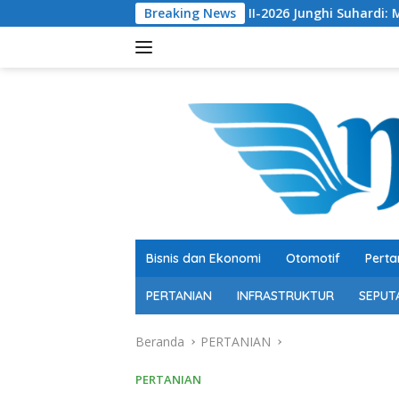
Langsung
Ekselen Award II-2026 Junghi Suhardi: Menjaga Warisan Budaya 
Breaking News
ke
konten
Bisnis dan Ekonomi
Otomotif
Perta
PERTANIAN
INFRASTRUKTUR
SEPUT
Beranda
PERTANIAN
PERTANIAN