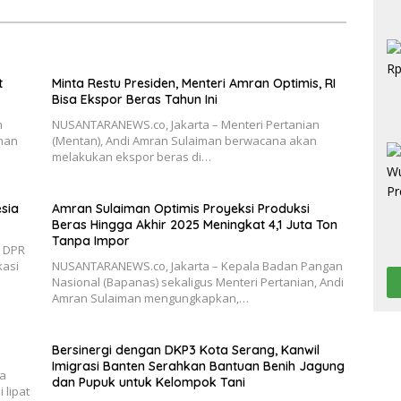
t
Minta Restu Presiden, Menteri Amran Optimis, RI
Bisa Ekspor Beras Tahun Ini
n
NUSANTARANEWS.co, Jakarta – Menteri Pertanian
nan
(Mentan), Andi Amran Sulaiman berwacana akan
melakukan ekspor beras di…
esia
Amran Sulaiman Optimis Proyeksi Produksi
Beras Hingga Akhir 2025 Meningkat 4,1 Juta Ton
Tanpa Impor
V DPR
kasi
NUSANTARANEWS.co, Jakarta – Kepala Badan Pangan
Nasional (Bapanas) sekaligus Menteri Pertanian, Andi
Amran Sulaiman mengungkapkan,…
Bersinergi dengan DKP3 Kota Serang, Kanwil
Imigrasi Banten Serahkan Bantuan Benih Jagung
pa
dan Pupuk untuk Kelompok Tani
 lipat