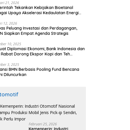
ari 21, 2026
rintah Tekankan Kebijakan Bioetanol
gai Upaya Akselerasi Kedaulatan Energi
onal
ri 12, 2026
uas Peluang Investasi dan Perdagangan,
N Siapkan Empat Agenda Strategis
ber 10, 2025
uat Diplomasi Ekonomi, Bank Indonesia dan
 Rabat Dorong Ekspor Kopi dan Teh
nesia di Maroko
ber 3, 2025
ansi BMN Berbasis Pooling Fund Bencana
i Diluncurkan
tomotif
Februari 25, 2026
Kemenperin: Industri