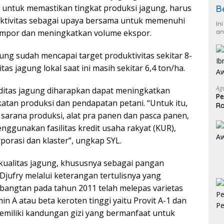
 untuk memastikan tingkat produksi jagung, harus
B
ktivitas sebagai upaya bersama untuk memenuhi
In
impor dan meningkatkan volume ekspor.
an
gung sudah mencapai target produktivitas sekitar 8-
as jagung lokal saat ini masih sekitar 6,4 ton/ha.
Ag
itas jagung diharapkan dapat meningkatkan
Pe
tan produksi dan pendapatan petani. “Untuk itu,
Ra
arana produksi, alat pra panen dan pasca panen,
2
ggunakan fasilitas kredit usaha rakyat (KUR),
orasi dan klaster”, ungkap SYL.
kualitas jagung, khususnya sebagai pangan
 Djufry melalui keterangan tertulisnya yang
tbangtan pada tahun 2011 telah melepas varietas
 A atau beta keroten tinggi yaitu Provit A-1 dan
 memiliki kandungan gizi yang bermanfaat untuk