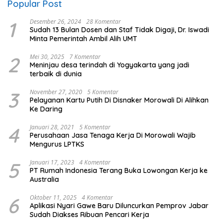
Popular Post
1
Desember 26, 2024
28 Komentar
Sudah 13 Bulan Dosen dan Staf Tidak Digaji, Dr. Iswadi
Minta Pemerintah Ambil Alih UMT
2
Mei 30, 2025
7 Komentar
Meninjau desa terindah di Yogyakarta yang jadi
terbaik di dunia
3
November 27, 2020
5 Komentar
Pelayanan Kartu Putih Di Disnaker Morowali Di Alihkan
Ke Daring
4
Januari 28, 2021
5 Komentar
Perusahaan Jasa Tenaga Kerja Di Morowali Wajib
Mengurus LPTKS
5
Januari 17, 2023
4 Komentar
PT Rumah Indonesia Terang Buka Lowongan Kerja ke
Australia
6
Oktober 11, 2025
4 Komentar
Aplikasi Nyari Gawe Baru Diluncurkan Pemprov Jabar
Sudah Diakses Ribuan Pencari Kerja