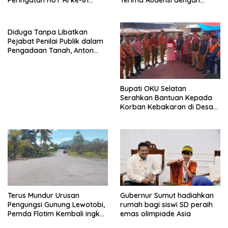
Peringatan HUT RI ke-81
Terima Audensi dengan
Tahun 2026
Samsat
Diduga Tanpa Libatkan
Pejabat Penilai Publik dalam
Pengadaan Tanah, Anton
Bulet Rebon Desak Kejati
NTT Periksa Bupati Flotim
Bupati OKU Selatan
Serahkan Bantuan Kepada
Korban Kebakaran di Desa
Nagar Agung Buay Runjung
Terus Mundur Urusan
Gubernur Sumut hadiahkan
Pengungsi Gunung Lewotobi,
rumah bagi siswi SD peraih
Pemda Flotim Kembali ingkar
emas olimpiade Asia
dan Abaikan Pembayaran