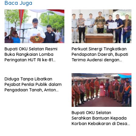
Baca Juga
Bupati OKU Selatan Resmi
Perkuat Sinergi Tingkatkan
Buka Rangkaian Lomba
Pendapatan Daerah, Bupati
Peringatan HUT RI ke-81
Terima Audensi dengan
Tahun 2026
Samsat
Diduga Tanpa Libatkan
Pejabat Penilai Publik dalam
Pengadaan Tanah, Anton
Bulet Rebon Desak Kejati
NTT Periksa Bupati Flotim
Bupati OKU Selatan
Serahkan Bantuan Kepada
Korban Kebakaran di Desa
Nagar Agung Buay Runjung