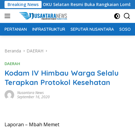
Langsung
pati OKU Selatan Resmi Buka Rangkaian Lomba Peringatan HUT
Breaking News
ke
konten
PERTANIAN
INFRASTRUKTUR
SEPUTAR NUSANTARA
SOSOK 
Beranda
DAERAH
DAERAH
Kodam IV Himbau Warga Selalu
Terapkan Protokol Kesehatan
Nusantara News
September 16, 2020
Laporan – Mbah Memet