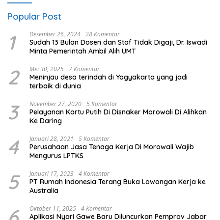
Popular Post
1
Desember 26, 2024
28 Komentar
Sudah 13 Bulan Dosen dan Staf Tidak Digaji, Dr. Iswadi
Minta Pemerintah Ambil Alih UMT
2
Mei 30, 2025
7 Komentar
Meninjau desa terindah di Yogyakarta yang jadi
terbaik di dunia
3
November 27, 2020
5 Komentar
Pelayanan Kartu Putih Di Disnaker Morowali Di Alihkan
Ke Daring
4
Januari 28, 2021
5 Komentar
Perusahaan Jasa Tenaga Kerja Di Morowali Wajib
Mengurus LPTKS
5
Januari 17, 2023
4 Komentar
PT Rumah Indonesia Terang Buka Lowongan Kerja ke
Australia
6
Oktober 11, 2025
4 Komentar
Aplikasi Nyari Gawe Baru Diluncurkan Pemprov Jabar