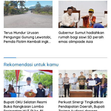
Terus Mundur Urusan
Gubernur Sumut hadiahkan
Pengungsi Gunung Lewotobi,
rumah bagi siswi SD peraih
Pemda Flotim Kembali ingkar
emas olimpiade Asia
dan Abaikan Pembayaran
Tanah Akses Jalan ke
Huntap Kuhe.
Rekomendasi untuk kamu
Bupati OKU Selatan Resmi
Perkuat Sinergi Tingkatkan
Buka Rangkaian Lomba
Pendapatan Daerah, Bupati