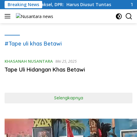
Langsung
 Pinang Jaksel, DPR: Harus Diusut Tuntas
Breaking News
Tingkatkan 
ke
konten
#Tape uli khas Betawi
KHASANAH NUSANTARA
Mei 25, 2025
Tape Uli Hidangan Khas Betawi
Selengkapnya