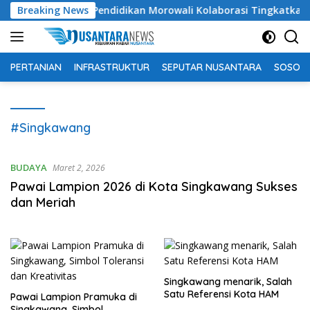
Langsung
P dan Dinas Pendidikan Morowali Kolaborasi Tingkatkan Kapasit
Breaking News
ke
konten
PERTANIAN
INFRASTRUKTUR
SEPUTAR NUSANTARA
SOSOK 
#Singkawang
BUDAYA
Maret 2, 2026
Pawai Lampion 2026 di Kota Singkawang Sukses
dan Meriah
Singkawang menarik, Salah
Satu Referensi Kota HAM
Pawai Lampion Pramuka di
Singkawang, Simbol