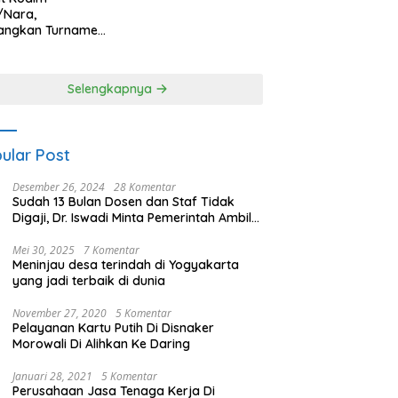
/Nara,
angkan Turnamen
 Putri HUT
yangkara ke-80
es Nagan Raya
Selengkapnya
ular Post
Desember 26, 2024
28 Komentar
Sudah 13 Bulan Dosen dan Staf Tidak
Digaji, Dr. Iswadi Minta Pemerintah Ambil
Alih UMT
Mei 30, 2025
7 Komentar
Meninjau desa terindah di Yogyakarta
yang jadi terbaik di dunia
November 27, 2020
5 Komentar
Pelayanan Kartu Putih Di Disnaker
Morowali Di Alihkan Ke Daring
Januari 28, 2021
5 Komentar
Perusahaan Jasa Tenaga Kerja Di