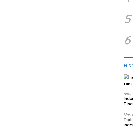
5
6
Bis
April
Indu
Dina
Maret
Dipl
Ind