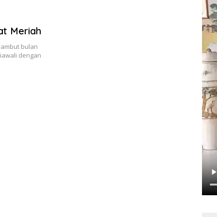
at Meriah
yambut bulan
diawali dengan