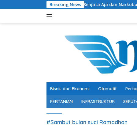
Langsung
Ratusan Senjata Api dan Narkoba Ditemukan di 
Breaking News
ke
konten
Bisnis dan Ekonomi
Otomotif
Perta
PERTANIAN
INFRASTRUKTUR
SEPUT
#Sambut bulan suci Ramadhan