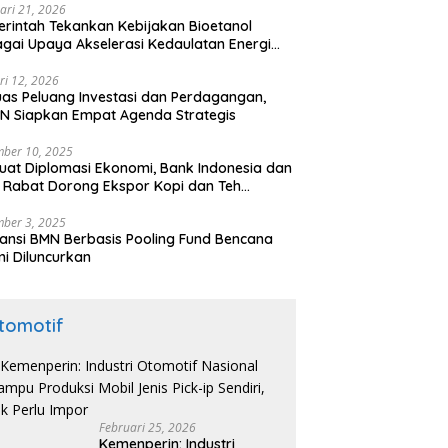
ari 21, 2026
rintah Tekankan Kebijakan Bioetanol
gai Upaya Akselerasi Kedaulatan Energi
onal
ri 12, 2026
uas Peluang Investasi dan Perdagangan,
N Siapkan Empat Agenda Strategis
ber 10, 2025
uat Diplomasi Ekonomi, Bank Indonesia dan
 Rabat Dorong Ekspor Kopi dan Teh
nesia di Maroko
ber 3, 2025
ansi BMN Berbasis Pooling Fund Bencana
i Diluncurkan
tomotif
Februari 25, 2026
Kemenperin: Industri