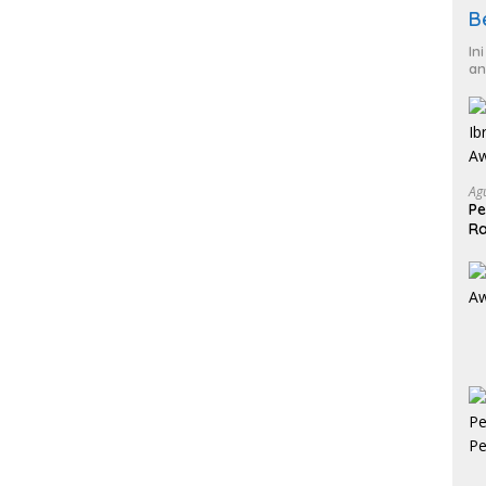
B
In
an
Ag
Pe
Ra
2