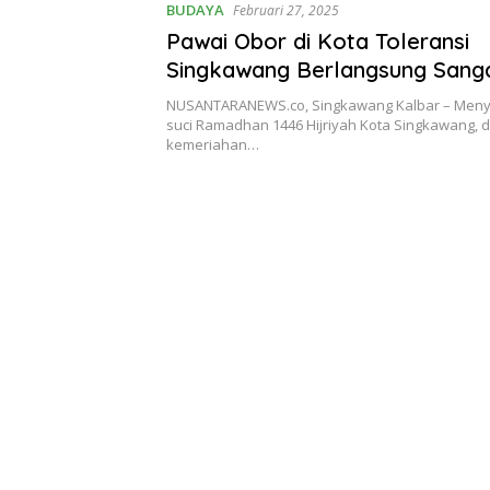
BUDAYA
Februari 27, 2025
Pawai Obor di Kota Toleransi
Singkawang Berlangsung Sang
NUSANTARANEWS.co, Singkawang Kalbar – Men
suci Ramadhan 1446 Hijriyah Kota Singkawang, 
kemeriahan…