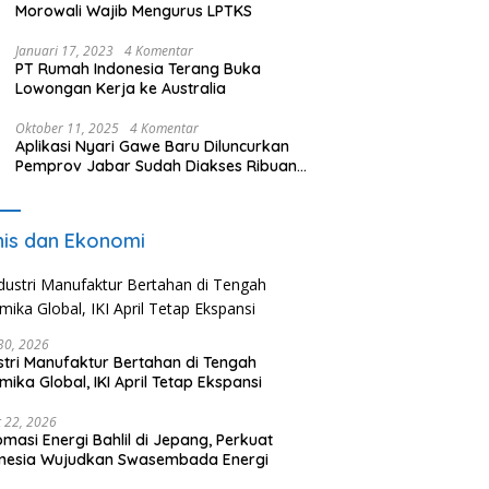
Morowali Wajib Mengurus LPTKS
Januari 17, 2023
4 Komentar
PT Rumah Indonesia Terang Buka
Lowongan Kerja ke Australia
Oktober 11, 2025
4 Komentar
Aplikasi Nyari Gawe Baru Diluncurkan
Pemprov Jabar Sudah Diakses Ribuan
Pencari Kerja
nis dan Ekonomi
 30, 2026
stri Manufaktur Bertahan di Tengah
mika Global, IKI April Tetap Ekspansi
 22, 2026
omasi Energi Bahlil di Jepang, Perkuat
onesia Wujudkan Swasembada Energi