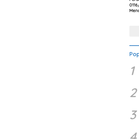
0116
Men
Voli
Bha
Polr
Pop
1
2
3
4