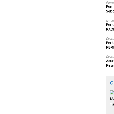
Febru
Peme
Seba
Nasi
Janua
Perl
KADI
Desem
Perk
KBRI
Indo
Desem
Asur
Resm
O