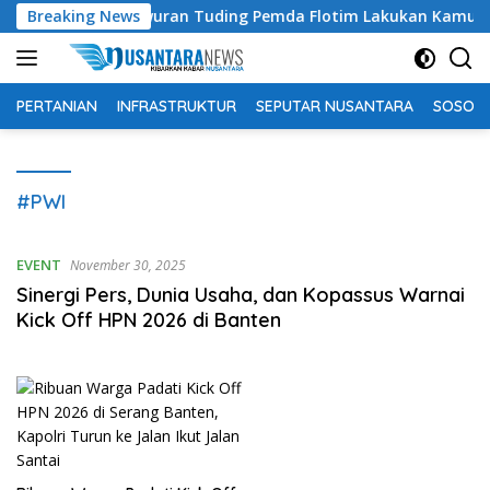
Langsung
chtiar Lamawuran Tuding Pemda Flotim Lakukan Kamuflase Kebi
Breaking News
ke
konten
PERTANIAN
INFRASTRUKTUR
SEPUTAR NUSANTARA
SOSOK 
#PWI
EVENT
November 30, 2025
Sinergi Pers, Dunia Usaha, dan Kopassus Warnai
Kick Off HPN 2026 di Banten