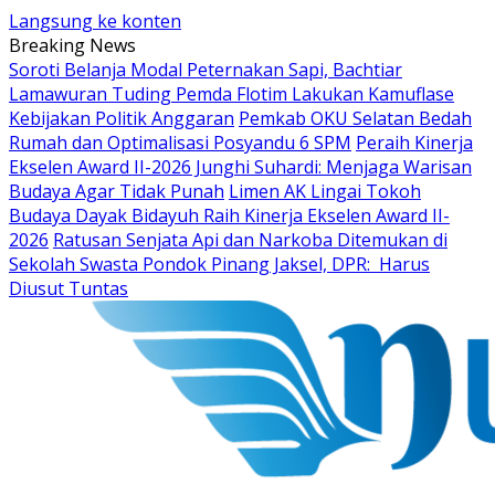
Langsung ke konten
Breaking News
Soroti Belanja Modal Peternakan Sapi, Bachtiar
Lamawuran Tuding Pemda Flotim Lakukan Kamuflase
Kebijakan Politik Anggaran
Pemkab OKU Selatan Bedah
Rumah dan Optimalisasi Posyandu 6 SPM
Peraih Kinerja
Ekselen Award II-2026 Junghi Suhardi: Menjaga Warisan
Budaya Agar Tidak Punah
Limen AK Lingai Tokoh
Budaya Dayak Bidayuh Raih Kinerja Ekselen Award II-
2026
Ratusan Senjata Api dan Narkoba Ditemukan di
Sekolah Swasta Pondok Pinang Jaksel, DPR: Harus
Diusut Tuntas