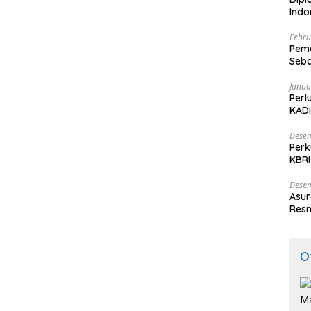
Ind
Febru
Peme
Seba
Nasi
Janua
Perl
KADI
Desem
Perk
KBRI
Indo
Desem
Asur
Resm
O