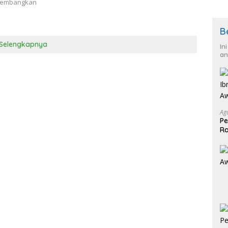
ngembangkan
B
Selengkapnya
In
an
Ag
Pe
Ra
2