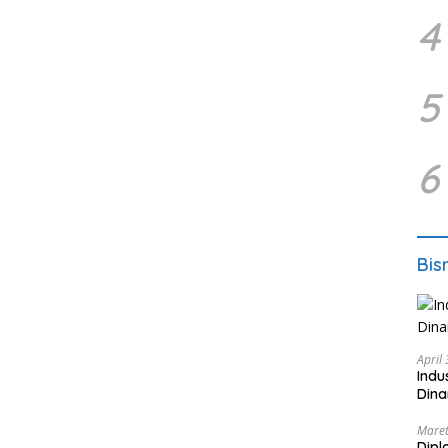
4
5
6
Bis
April
Indu
Dina
Maret
Dipl