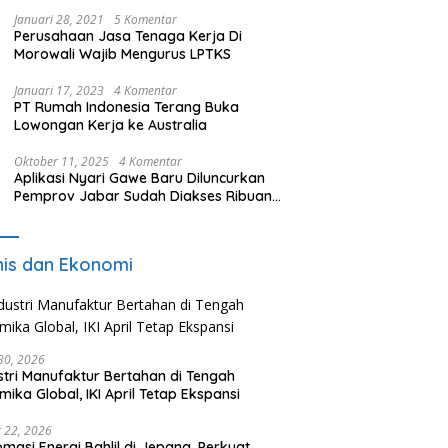
Januari 28, 2021
5 Komentar
Perusahaan Jasa Tenaga Kerja Di
Morowali Wajib Mengurus LPTKS
Januari 17, 2023
4 Komentar
PT Rumah Indonesia Terang Buka
Lowongan Kerja ke Australia
Oktober 11, 2025
4 Komentar
Aplikasi Nyari Gawe Baru Diluncurkan
Pemprov Jabar Sudah Diakses Ribuan
Pencari Kerja
nis dan Ekonomi
 30, 2026
stri Manufaktur Bertahan di Tengah
mika Global, IKI April Tetap Ekspansi
 22, 2026
omasi Energi Bahlil di Jepang, Perkuat