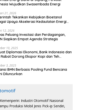
onesia Wujudkan Swasembada Energi
ari 21, 2026
rintah Tekankan Kebijakan Bioetanol
gai Upaya Akselerasi Kedaulatan Energi
onal
ri 12, 2026
uas Peluang Investasi dan Perdagangan,
N Siapkan Empat Agenda Strategis
ber 10, 2025
uat Diplomasi Ekonomi, Bank Indonesia dan
 Rabat Dorong Ekspor Kopi dan Teh
nesia di Maroko
ber 3, 2025
ansi BMN Berbasis Pooling Fund Bencana
i Diluncurkan
tomotif