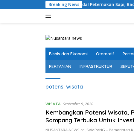
Langsung
Soroti Belanja Modal Peternakan Sapi, Bachtiar Lama
Breaking News
ke
konten
Bisnis dan Ekonomi
Otomotif
Perta
PERTANIAN
INFRASTRUKTUR
SEPUT
potensi wisata
WISATA
September 9, 2020
Kembangkan Potensi Wisata,
Sampang Terbuka Untuk Inves
NUSANTARA-NEWS.co, SAMPANG – Pemerintah 