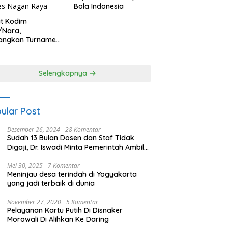
Bola Indonesia
it Kodim
/Nara,
angkan Turnamen
 Putri HUT
yangkara ke-80
es Nagan Raya
Selengkapnya
ular Post
Desember 26, 2024
28 Komentar
Sudah 13 Bulan Dosen dan Staf Tidak
Digaji, Dr. Iswadi Minta Pemerintah Ambil
Alih UMT
Mei 30, 2025
7 Komentar
Meninjau desa terindah di Yogyakarta
yang jadi terbaik di dunia
November 27, 2020
5 Komentar
Pelayanan Kartu Putih Di Disnaker
Morowali Di Alihkan Ke Daring