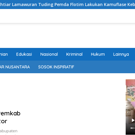
wuran Tuding Pemda Flotim Lakukan Kamuflase Kebijakan Polit
nian
Edukasi
Nasional
Kriminal
Hukum
Lainnya
AR NUSANTARA
SOSOK INSPIRATIF
 Pemkab
tor
Kabupaten