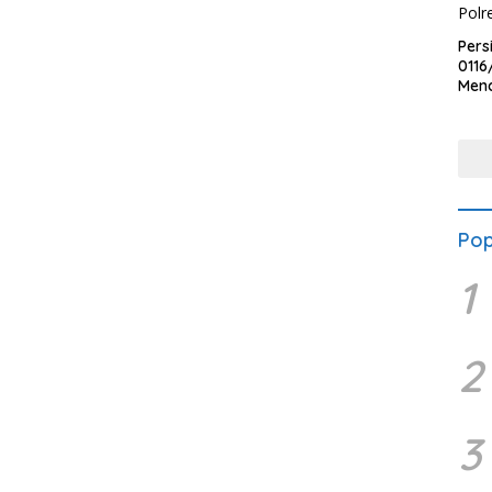
Pers
0116
Men
Voli
Bha
Polr
Pop
1
2
3