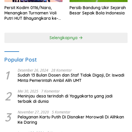
Persit Kodim 0116/Nara,
Persib Bandung Ukir Sejarah
Menangkan Turnamen Voli
Besar Sepak Bola Indonesia
Putri HUT Bhayangkara ke-
80 Polres Nagan Raya
Selengkapnya
Popular Post
1
Desember 26, 2024
28 Komentar
Sudah 13 Bulan Dosen dan Staf Tidak Digaji, Dr. Iswadi
Minta Pemerintah Ambil Alih UMT
2
Mei 30, 2025
7 Komentar
Meninjau desa terindah di Yogyakarta yang jadi
terbaik di dunia
3
November 27, 2020
5 Komentar
Pelayanan Kartu Putih Di Disnaker Morowali Di Alihkan
Ke Daring