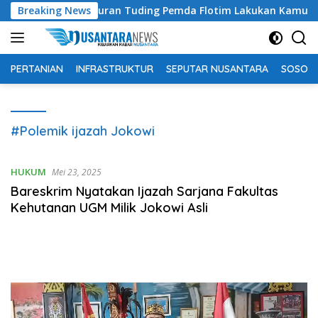
Langsung
chtiar Lamawuran Tuding Pemda Flotim Lakukan Kamuflase Kebij
Breaking News
ke
konten
PERTANIAN
INFRASTRUKTUR
SEPUTAR NUSANTARA
SOSOK 
#Polemik ijazah Jokowi
HUKUM
Mei 23, 2025
Bareskrim Nyatakan Ijazah Sarjana Fakultas
Kehutanan UGM Milik Jokowi Asli
Pemutar
Video