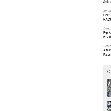
Seba
Nasi
Janua
Perl
KADI
Desem
Perk
KBRI
Indo
Desem
Asur
Resm
O