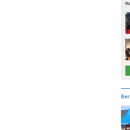
Ra
2
Ber