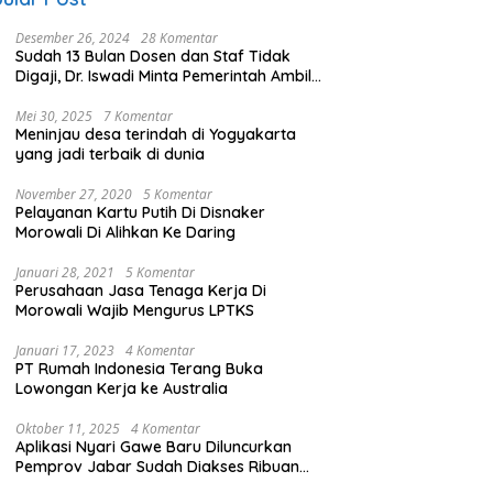
Desember 26, 2024
28 Komentar
Sudah 13 Bulan Dosen dan Staf Tidak
Digaji, Dr. Iswadi Minta Pemerintah Ambil
Alih UMT
Mei 30, 2025
7 Komentar
Meninjau desa terindah di Yogyakarta
yang jadi terbaik di dunia
November 27, 2020
5 Komentar
Pelayanan Kartu Putih Di Disnaker
Morowali Di Alihkan Ke Daring
Januari 28, 2021
5 Komentar
Perusahaan Jasa Tenaga Kerja Di
Morowali Wajib Mengurus LPTKS
Januari 17, 2023
4 Komentar
PT Rumah Indonesia Terang Buka
Lowongan Kerja ke Australia
Oktober 11, 2025
4 Komentar
Aplikasi Nyari Gawe Baru Diluncurkan
Pemprov Jabar Sudah Diakses Ribuan
Pencari Kerja