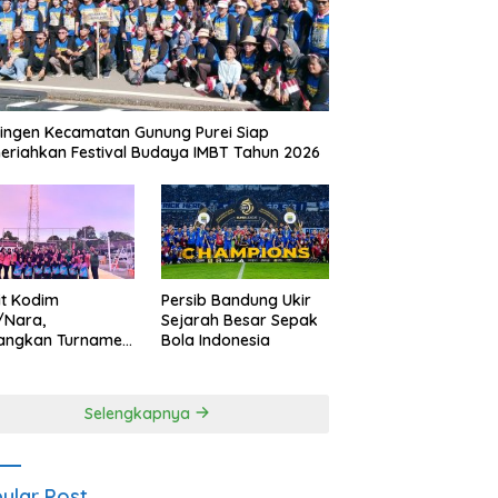
ingen Kecamatan Gunung Purei Siap
riahkan Festival Budaya IMBT Tahun 2026
it Kodim
Persib Bandung Ukir
/Nara,
Sejarah Besar Sepak
angkan Turnamen
Bola Indonesia
 Putri HUT
yangkara ke-80
es Nagan Raya
Selengkapnya
ular Post