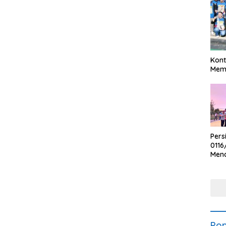
Kont
Meme
Pers
0116
Men
Voli
Bha
Polr
Pop