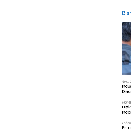
Bis
April
Indu
Dina
Maret
Dipl
Ind
Febru
Peme