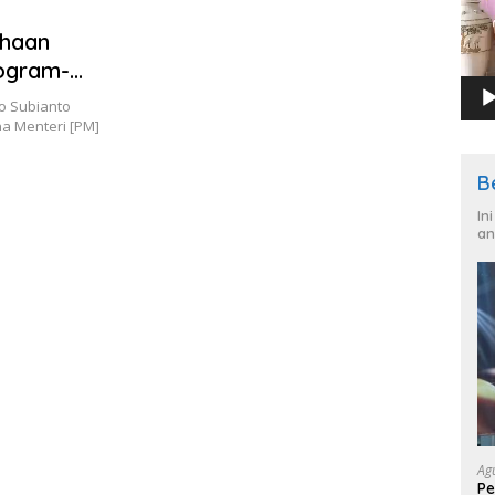
ahaan
ogram-
o Subianto
a Menteri [PM]
B
In
an
Ag
Pe