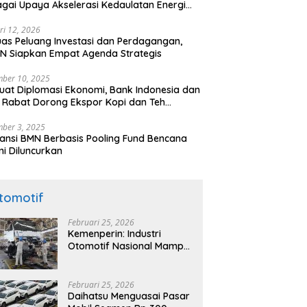
gai Upaya Akselerasi Kedaulatan Energi
onal
ri 12, 2026
uas Peluang Investasi dan Perdagangan,
N Siapkan Empat Agenda Strategis
ber 10, 2025
uat Diplomasi Ekonomi, Bank Indonesia dan
 Rabat Dorong Ekspor Kopi dan Teh
nesia di Maroko
ber 3, 2025
ansi BMN Berbasis Pooling Fund Bencana
i Diluncurkan
tomotif
Februari 25, 2026
Kemenperin: Industri
Otomotif Nasional Mampu
Produksi Mobil Jenis Pick-
ip Sendiri, Tak Perlu Impor
Februari 25, 2026
Daihatsu Menguasai Pasar