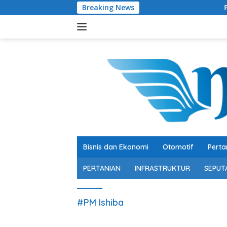
Langsung
Breaking News
Peraih Kinerja
ke
konten
Bisnis dan Ekonomi
Otomotif
Perta
PERTANIAN
INFRASTRUKTUR
SEPUT
#PM Ishiba