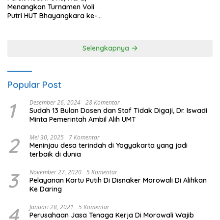
Menangkan Turnamen Voli
Putri HUT Bhayangkara ke-
80 Polres Nagan Raya
Selengkapnya
Popular Post
1
Desember 26, 2024
28 Komentar
Sudah 13 Bulan Dosen dan Staf Tidak Digaji, Dr. Iswadi
Minta Pemerintah Ambil Alih UMT
2
Mei 30, 2025
7 Komentar
Meninjau desa terindah di Yogyakarta yang jadi
terbaik di dunia
3
November 27, 2020
5 Komentar
Pelayanan Kartu Putih Di Disnaker Morowali Di Alihkan
Ke Daring
4
Januari 28, 2021
5 Komentar
Perusahaan Jasa Tenaga Kerja Di Morowali Wajib