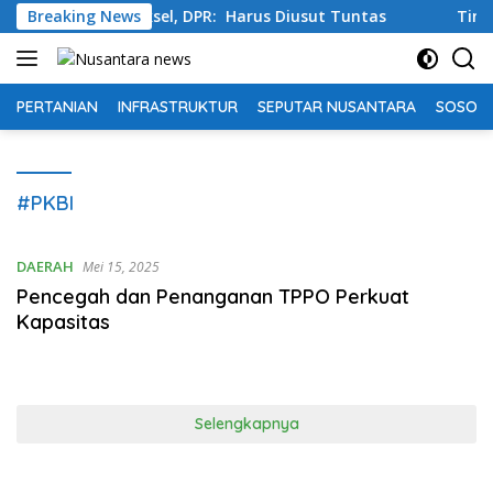
Langsung
Pinang Jaksel, DPR: Harus Diusut Tuntas
Breaking News
Tingkatkan K
ke
konten
PERTANIAN
INFRASTRUKTUR
SEPUTAR NUSANTARA
SOSOK 
#PKBI
DAERAH
Mei 15, 2025
Pencegah dan Penanganan TPPO Perkuat
Kapasitas
Selengkapnya