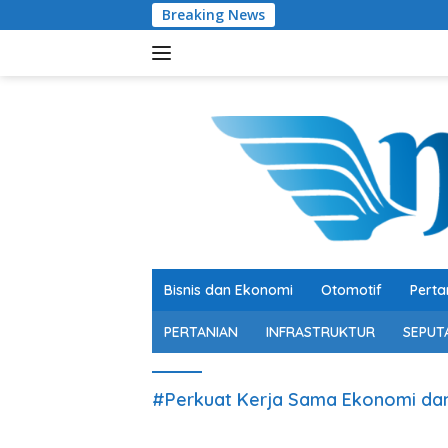
Langsung
Breaking News
Pertumbuhan 
ke
konten
Bisnis dan Ekonomi
Otomotif
Perta
PERTANIAN
INFRASTRUKTUR
SEPUT
#Perkuat Kerja Sama Ekonomi dan