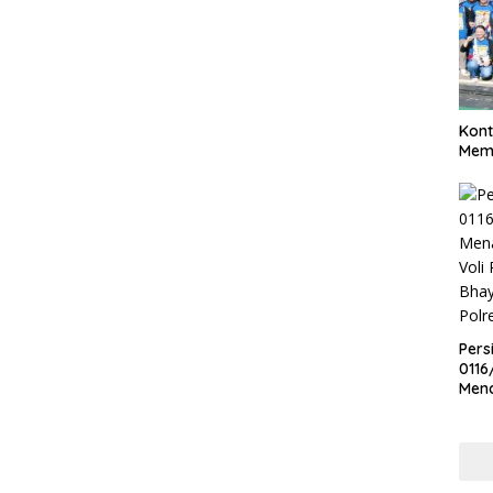
Kont
Meme
Pers
0116
Men
Voli
Bha
Polr