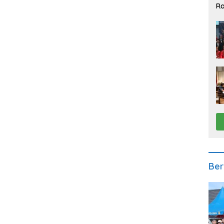
Ra
2
Ber