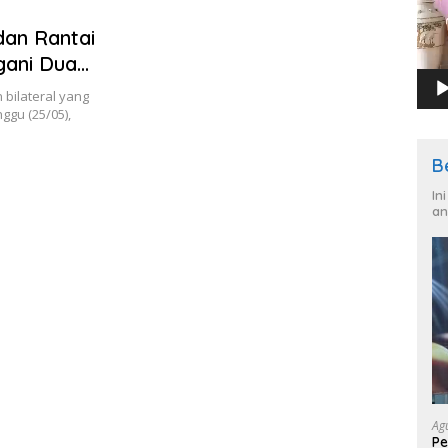
an Rantai
gani Dua
bilateral yang
ggu (25/05),
B
In
an
Ag
Pe