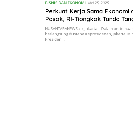
BISNIS DAN EKONOMI
Mei 25, 2025
Perkuat Kerja Sama Ekonomi d
Pasok, RI-Tiongkok Tanda Tan
MoU Strategis
NUSANTARANEWS.co, Jakarta – Dalam pertemuan 
berlangsung di Istana Kepresidenan, Jakarta, Min
Presiden…