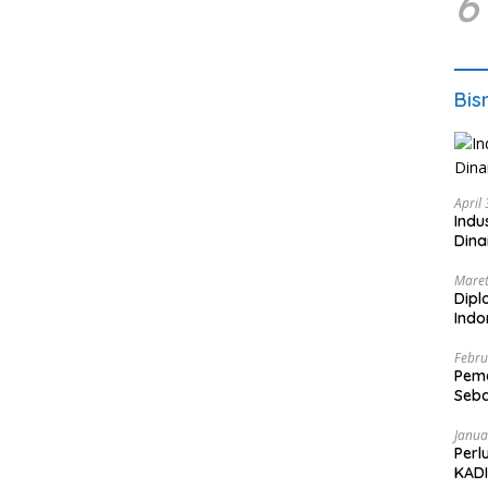
6
Bis
April
Indu
Dina
Maret
Dipl
Ind
Febru
Peme
Seba
Nasi
Janua
Perl
KADI