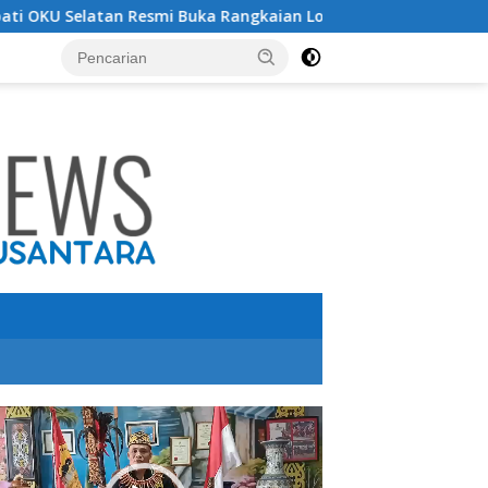
tan Resmi Buka Rangkaian Lomba Peringatan HUT RI ke-81 Tahu
utar
o