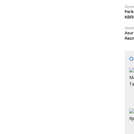
Desem
Perk
KBRI
Indo
Desem
Asur
Resm
O