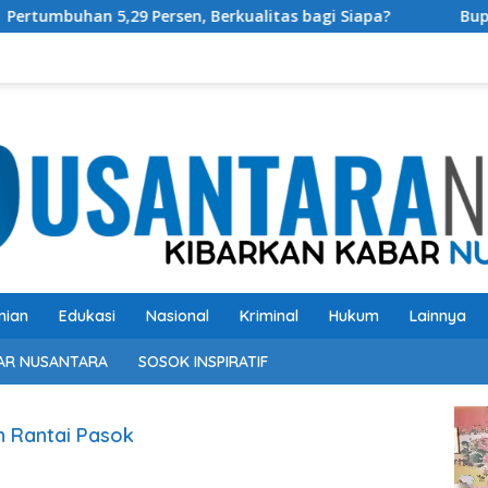
5,29 Persen, Berkualitas bagi Siapa?
Bupati OKU Sela
nian
Edukasi
Nasional
Kriminal
Hukum
Lainnya
AR NUSANTARA
SOSOK INSPIRATIF
Pem
 Rantai Pasok
Vide