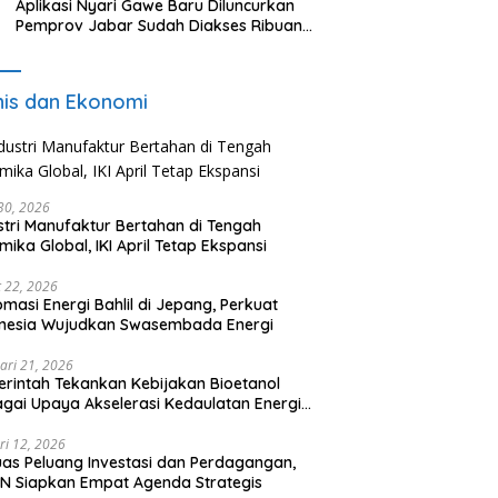
Aplikasi Nyari Gawe Baru Diluncurkan
Pemprov Jabar Sudah Diakses Ribuan
Pencari Kerja
nis dan Ekonomi
 30, 2026
stri Manufaktur Bertahan di Tengah
mika Global, IKI April Tetap Ekspansi
 22, 2026
omasi Energi Bahlil di Jepang, Perkuat
onesia Wujudkan Swasembada Energi
ari 21, 2026
rintah Tekankan Kebijakan Bioetanol
gai Upaya Akselerasi Kedaulatan Energi
onal
ri 12, 2026
uas Peluang Investasi dan Perdagangan,
N Siapkan Empat Agenda Strategis