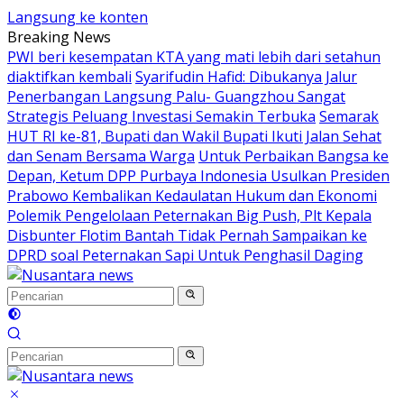
Langsung ke konten
Breaking News
PWI beri kesempatan KTA yang mati lebih dari setahun
diaktifkan kembali
Syarifudin Hafid: Dibukanya Jalur
Penerbangan Langsung Palu- Guangzhou Sangat
Strategis Peluang Investasi Semakin Terbuka
Semarak
HUT RI ke-81, Bupati dan Wakil Bupati Ikuti Jalan Sehat
dan Senam Bersama Warga
Untuk Perbaikan Bangsa ke
Depan, Ketum DPP Purbaya Indonesia Usulkan Presiden
Prabowo Kembalikan Kedaulatan Hukum dan Ekonomi
Polemik Pengelolaan Peternakan Big Push, Plt Kepala
Disbunter Flotim Bantah Tidak Pernah Sampaikan ke
DPRD soal Peternakan Sapi Untuk Penghasil Daging