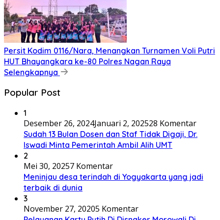
Persit Kodim 0116/Nara, Menangkan Turnamen Voli Putri
HUT Bhayangkara ke-80 Polres Nagan Raya
Selengkapnya
Popular Post
1
Desember 26, 2024
Januari 2, 2025
28 Komentar
Sudah 13 Bulan Dosen dan Staf Tidak Digaji, Dr.
Iswadi Minta Pemerintah Ambil Alih UMT
2
Mei 30, 2025
7 Komentar
Meninjau desa terindah di Yogyakarta yang jadi
terbaik di dunia
3
November 27, 2020
5 Komentar
Pelayanan Kartu Putih Di Disnaker Morowali Di