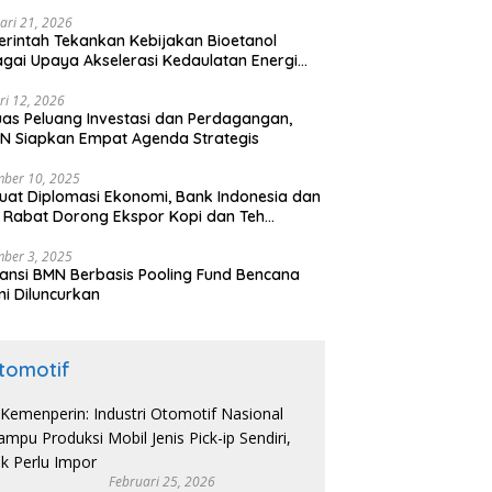
ari 21, 2026
rintah Tekankan Kebijakan Bioetanol
gai Upaya Akselerasi Kedaulatan Energi
onal
ri 12, 2026
uas Peluang Investasi dan Perdagangan,
N Siapkan Empat Agenda Strategis
ber 10, 2025
uat Diplomasi Ekonomi, Bank Indonesia dan
 Rabat Dorong Ekspor Kopi dan Teh
nesia di Maroko
ber 3, 2025
ansi BMN Berbasis Pooling Fund Bencana
i Diluncurkan
tomotif
Februari 25, 2026