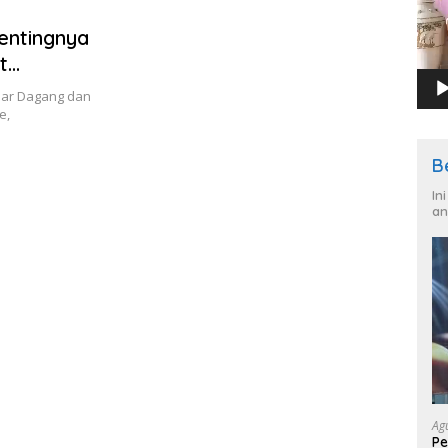
entingnya
t
ar Dagang dan
e,
B
In
an
Ag
Pe