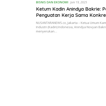
BISNIS DAN EKONOMI
Juni 19, 2025
Ketum Kadin Anindya Bakrie: P
Penguatan Kerja Sama Konkre
Indonesia dan Belanda
NUSANTARANEWS.co, Jakarta – Ketua Umum Kam
Industri (Kadin) Indonesia, Anindya Novyan Bakri
menyerukan…