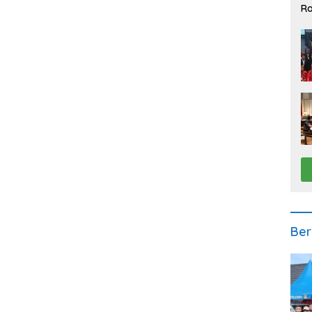
Ra
2
Ber