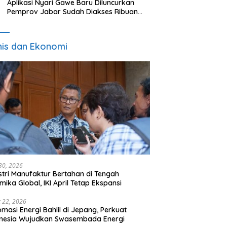
Aplikasi Nyari Gawe Baru Diluncurkan
Pemprov Jabar Sudah Diakses Ribuan
Pencari Kerja
nis dan Ekonomi
 30, 2026
stri Manufaktur Bertahan di Tengah
mika Global, IKI April Tetap Ekspansi
 22, 2026
omasi Energi Bahlil di Jepang, Perkuat
onesia Wujudkan Swasembada Energi