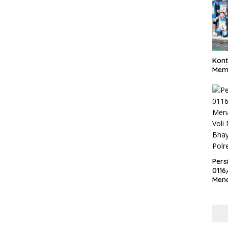
Kont
Meme
Pers
0116
Men
Voli
Bha
Polr