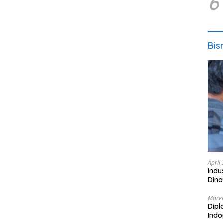
6
Bis
April
Indu
Dina
Maret
Dipl
Ind