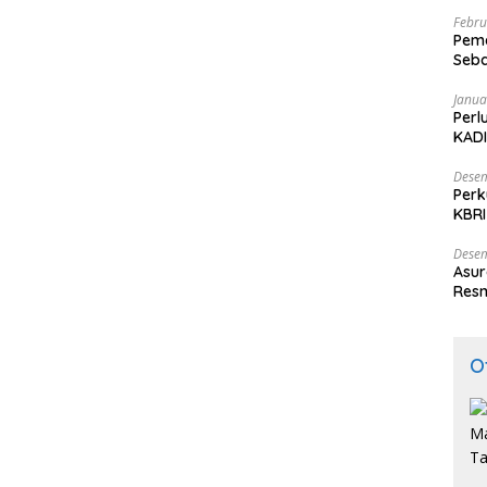
Febru
Peme
Seba
Nasi
Janua
Perl
KADI
Desem
Perk
KBRI
Indo
Desem
Asur
Resm
O