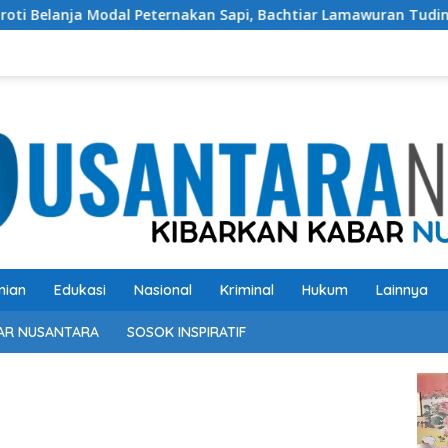
odal Peternakan Sapi, Bachtiar Lamawuran Tuding Pemda Floti
nian
Edukasi
Nasional
Kriminal
Hukum
Lainnya
AR NUSANTARA
SOSOK INSPIRATIF
Pem
Vide