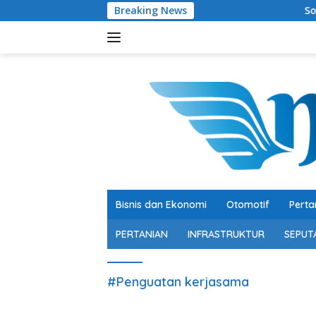
Langsung
Breaking News
Soroti Belanja M
ke
konten
Bisnis dan Ekonomi
Otomotif
Perta
PERTANIAN
INFRASTRUKTUR
SEPUT
#Penguatan kerjasama