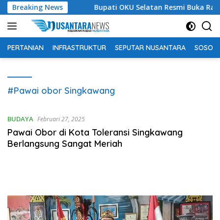
Langsung
bagi Siapa?
Breaking News
Bupati OKU Selatan Resmi Buka Rangkaian 
ke
konten
PERTANIAN
INFRASTRUKTUR
SEPUTAR NUSANTARA
SOSOK 
#Pawai obor Singkawang
BUDAYA
Februari 27, 2025
Pawai Obor di Kota Toleransi Singkawang
Berlangsung Sangat Meriah
Pemutar
Video