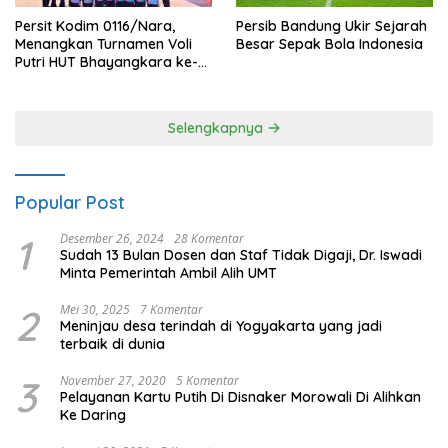
Persit Kodim 0116/Nara,
Persib Bandung Ukir Sejarah
Menangkan Turnamen Voli
Besar Sepak Bola Indonesia
Putri HUT Bhayangkara ke-
80 Polres Nagan Raya
Selengkapnya
Popular Post
1
Desember 26, 2024
28 Komentar
Sudah 13 Bulan Dosen dan Staf Tidak Digaji, Dr. Iswadi
Minta Pemerintah Ambil Alih UMT
2
Mei 30, 2025
7 Komentar
Meninjau desa terindah di Yogyakarta yang jadi
terbaik di dunia
3
November 27, 2020
5 Komentar
Pelayanan Kartu Putih Di Disnaker Morowali Di Alihkan
Ke Daring