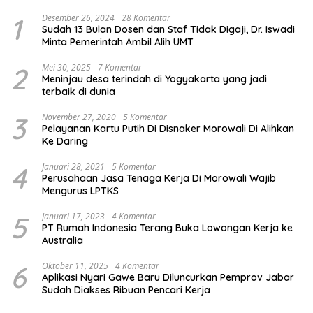
1
Desember 26, 2024
28 Komentar
Sudah 13 Bulan Dosen dan Staf Tidak Digaji, Dr. Iswadi
Minta Pemerintah Ambil Alih UMT
2
Mei 30, 2025
7 Komentar
Meninjau desa terindah di Yogyakarta yang jadi
terbaik di dunia
3
November 27, 2020
5 Komentar
Pelayanan Kartu Putih Di Disnaker Morowali Di Alihkan
Ke Daring
4
Januari 28, 2021
5 Komentar
Perusahaan Jasa Tenaga Kerja Di Morowali Wajib
Mengurus LPTKS
5
Januari 17, 2023
4 Komentar
PT Rumah Indonesia Terang Buka Lowongan Kerja ke
Australia
6
Oktober 11, 2025
4 Komentar
Aplikasi Nyari Gawe Baru Diluncurkan Pemprov Jabar
Sudah Diakses Ribuan Pencari Kerja