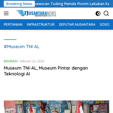
Langsung
i, Bachtiar Lamawuran Tuding Pemda Flotim Lakukan Kamuflase
Breaking News
ke
konten
PERTANIAN
INFRASTRUKTUR
SEPUTAR NUSANTARA
SOSOK 
#Museum TNI AL
EDUKASI
Februari 23, 2024
Museum TNI-AL, Museum Pintar dengan
Teknologi AI
Pemutar
Video