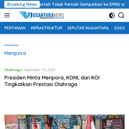
Langsung
unter Flotim Bantah Tidak Pernah Sampaikan ke DPRD soal Peter
Breaking News
ke
konten
PERTANIAN
INFRASTRUKTUR
SEPUTAR NUSANTARA
SOSOK 
Menpora
Olahraga
September 10, 2020
Presiden Minta Menpora, KONI, dan KOI
Tingkatkan Prestasi Olahraga
Pemutar
Video