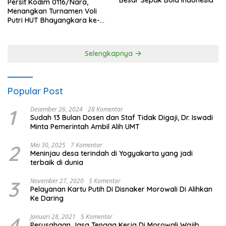
Persit Kodim 0116/Nara,
Menangkan Turnamen Voli
Putri HUT Bhayangkara ke-
80 Polres Nagan Raya
Selengkapnya
Popular Post
1
Desember 26, 2024
28 Komentar
Sudah 13 Bulan Dosen dan Staf Tidak Digaji, Dr. Iswadi
Minta Pemerintah Ambil Alih UMT
2
Mei 30, 2025
7 Komentar
Meninjau desa terindah di Yogyakarta yang jadi
terbaik di dunia
3
November 27, 2020
5 Komentar
Pelayanan Kartu Putih Di Disnaker Morowali Di Alihkan
Ke Daring
4
Januari 28, 2021
5 Komentar
Perusahaan Jasa Tenaga Kerja Di Morowali Wajib