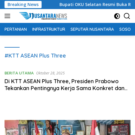
Langsung
bagi Siapa?
Breaking News
Bupati OKU Selatan Resmi Buka Rangkaian
ke
konten
PERTANIAN
INFRASTRUKTUR
SEPUTAR NUSANTARA
SOSOK 
#KTT ASEAN Plus Three
BERITA UTAMA
Oktober 28, 2025
Di KTT ASEAN Plus Three, Presiden Prabowo
Tekankan Pentingnya Kerja Sama Konkret dan
Integrasi Kawasan
Pemutar
Video