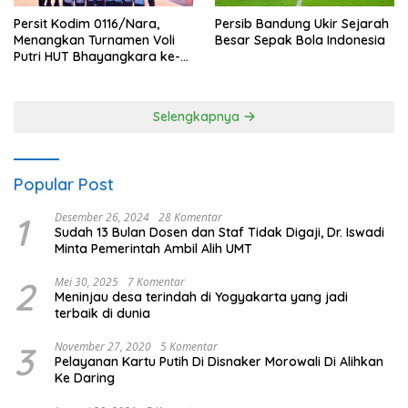
Persit Kodim 0116/Nara,
Persib Bandung Ukir Sejarah
Menangkan Turnamen Voli
Besar Sepak Bola Indonesia
Putri HUT Bhayangkara ke-
80 Polres Nagan Raya
Selengkapnya
Popular Post
1
Desember 26, 2024
28 Komentar
Sudah 13 Bulan Dosen dan Staf Tidak Digaji, Dr. Iswadi
Minta Pemerintah Ambil Alih UMT
2
Mei 30, 2025
7 Komentar
Meninjau desa terindah di Yogyakarta yang jadi
terbaik di dunia
3
November 27, 2020
5 Komentar
Pelayanan Kartu Putih Di Disnaker Morowali Di Alihkan
Ke Daring