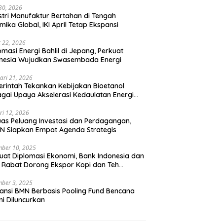
 30, 2026
stri Manufaktur Bertahan di Tengah
mika Global, IKI April Tetap Ekspansi
 22, 2026
omasi Energi Bahlil di Jepang, Perkuat
onesia Wujudkan Swasembada Energi
ari 21, 2026
rintah Tekankan Kebijakan Bioetanol
gai Upaya Akselerasi Kedaulatan Energi
onal
ri 12, 2026
uas Peluang Investasi dan Perdagangan,
N Siapkan Empat Agenda Strategis
ber 10, 2025
uat Diplomasi Ekonomi, Bank Indonesia dan
 Rabat Dorong Ekspor Kopi dan Teh
nesia di Maroko
ber 3, 2025
ansi BMN Berbasis Pooling Fund Bencana
i Diluncurkan