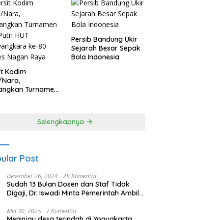
Persib Bandung Ukir
Sejarah Besar Sepak
Bola Indonesia
it Kodim
/Nara,
angkan Turnamen
 Putri HUT
yangkara ke-80
es Nagan Raya
Selengkapnya
ular Post
Desember 26, 2024
28 Komentar
Sudah 13 Bulan Dosen dan Staf Tidak
Digaji, Dr. Iswadi Minta Pemerintah Ambil
Alih UMT
Mei 30, 2025
7 Komentar
Meninjau desa terindah di Yogyakarta