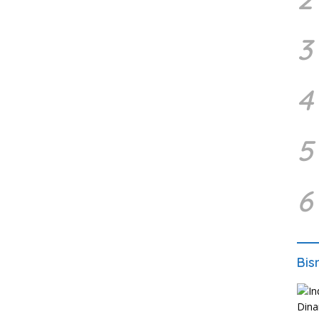
3
4
5
6
Bis