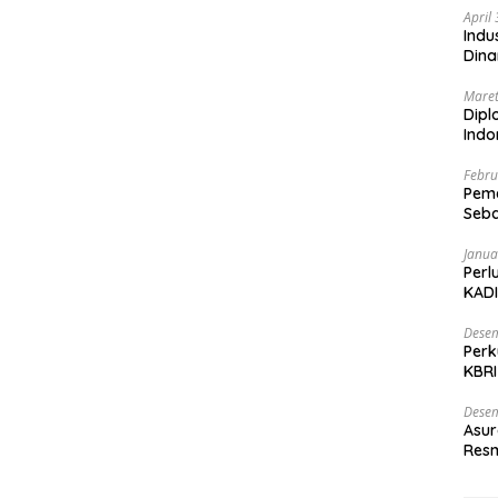
April
Indu
Dina
Maret
Dipl
Ind
Febru
Peme
Seba
Nasi
Janua
Perl
KADI
Desem
Perk
KBRI
Indo
Desem
Asur
Resm