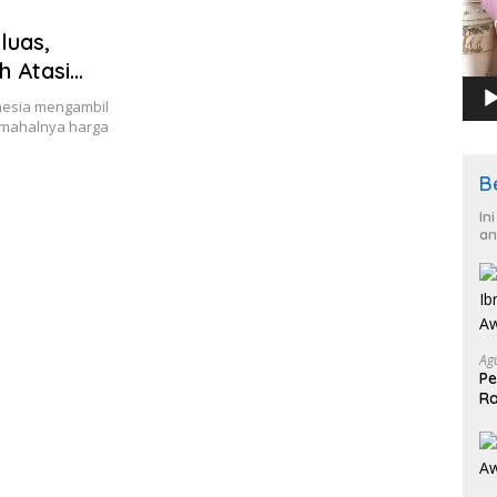
luas,
 Atasi
nesia mengambil
 mahalnya harga
B
In
an
Ag
Pe
Ra
2