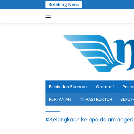
Langsung
Breaking News
Tingkatk
ke
konten
Bisnis dan Ekonomi
Otomotif
Perta
PERTANIAN
INFRASTRUKTUR
SEPUT
#Kelangkaan kelapa dalam negeri