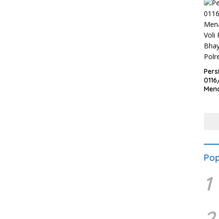
Pers
0116
Men
Voli
Bha
Polr
Pop
1
2