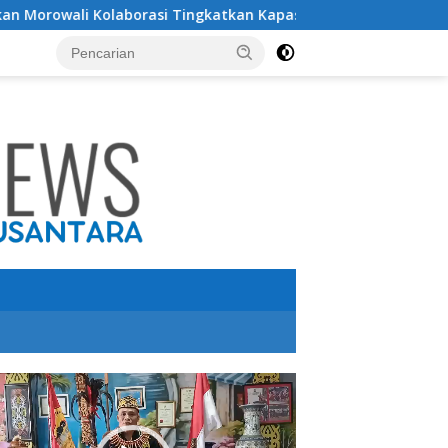
i Kolaborasi Tingkatkan Kapasitas 61 Kepala Sekolah di Bahodo
utar
o