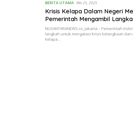
BERITA UTAMA
Mei 25, 2025
Krisis Kelapa Dalam Negeri Me
Pemerintah Mengambil Langkah
Kelangkaan
NUSANTARANEWS.co, Jakarta – Pemerintah Indo
langkah untuk mengatasi krisis kelangkaan dan
kelapa…