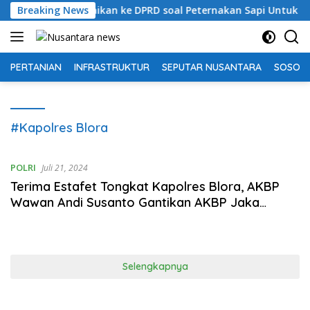
Langsung
k Pernah Sampaikan ke DPRD soal Peternakan Sapi Untuk Pengha
Breaking News
ke
konten
PERTANIAN
INFRASTRUKTUR
SEPUTAR NUSANTARA
SOSOK 
#Kapolres Blora
POLRI
Juli 21, 2024
Terima Estafet Tongkat Kapolres Blora, AKBP
Wawan Andi Susanto Gantikan AKBP Jaka
Wahyudi
Selengkapnya